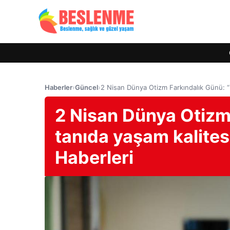
Haberler
›
Güncel
›
2 Nisan Dünya Otizm Farkındalık Günü: “Erk
2 Nisan Dünya Otizm
tanıda yaşam kalitesi 
Haberleri