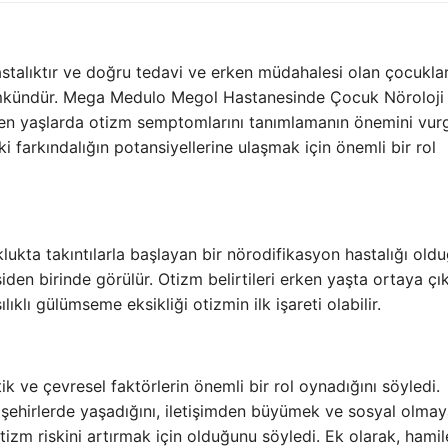
stalıktır ve doğru tedavi ve erken müdahalesi olan çocuklar
mümkündür. Mega Medulo Megol Hastanesinde Çocuk Nöroloji
n yaşlarda otizm semptomlarını tanımlamanın önemini vurg
 farkındalığın potansiyellerine ulaşmak için önemli bir rol
uklukta takıntılarla başlayan bir nörodifikasyon hastalığı old
en birinde görülür. Otizm belirtileri erken yaşta ortaya çıka
ıklı gülümseme eksikliği otizmin ilk işareti olabilir.
k ve çevresel faktörlerin önemli bir rol oynadığını söyledi.
ehirlerde yaşadığını, iletişimden büyümek ve sosyal olmay
zm riskini artırmak için olduğunu söyledi. Ek olarak, hamil