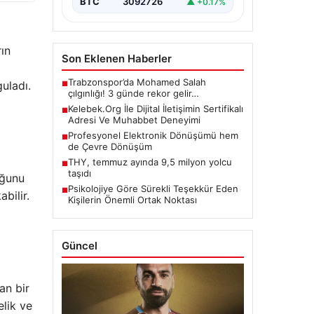
BTC
3092726
▲ +0.17%
ın
Son Eklenen Haberler
Trabzonspor’da Mohamed Salah
uladı.
■
çılgınlığı! 3 günde rekor gelir…
Kelebek.Org İle Dijital İletişimin Sertifikalı
■
Adresi Ve Muhabbet Deneyimi
Profesyonel Elektronik Dönüşümü hem
■
de Çevre Dönüşüm
THY, temmuz ayında 9,5 milyon yolcu
■
taşıdı
uğunu
Psikolojiye Göre Sürekli Teşekkür Eden
■
bilir.
Kişilerin Önemli Ortak Noktası
Güncel
an bir
elik ve