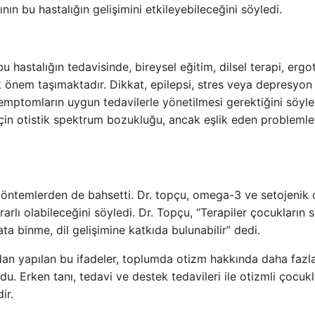
nın bu hastalığın gelişimini etkileyebileceğini söyledi.
u hastalığın tedavisinde, bireysel eğitim, dilsel terapi, ergo
 önem taşımaktadır. Dikkat, epilepsi, stres veya depresyon
semptomların uygun tedavilerle yönetilmesi gerektiğini söyled
çin otistik spektrum bozukluğu, ancak eşlik eden problemle
f yöntemlerden de bahsetti. Dr. topçu, omega-3 ve setojenik 
arlı olabileceğini söyledi. Dr. Topçu, “Terapiler çocukların 
 ata binme, dil gelişimine katkıda bulunabilir” dedi.
dan yapılan bu ifadeler, toplumda otizm hakkında daha fazl
u. Erken tanı, tedavi ve destek tedavileri ile otizmli çocukl
ir.