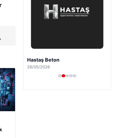
r
→
Bulkoon Toptan Ayakkabı
03/05/2026
m
k