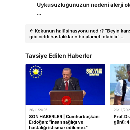
Uykusuzluğunuzun nedeni alerji ola
…
← Kokunun halüsinasyonu nedir? “Beyin kanse
gibi ciddi hastalıkların bir alameti olabilir” …
Tavsiye Edilen Haberler
26/11/2025
26/11/20
SON HABERLER | Cumhurbaşkanı
Prof. Dr
Erdoğan: “İnsan sağlığı ve
günü: 46
hastalığı istismar edilemez”