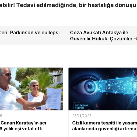
bilir! Tedavi edilmediğinde, bir hastalığa dönüşü
ri, Parkinson ve epilepsi
Ceza Avukatı Antakya ile
Güvenilir Hukuki Çözümler 
25
26/11/2025
. Canan Karatay’ın acı
Gizli kamera tespiti ile yaşa
 yıllık eşi vefat etti
alanlarında güvenliği artırma