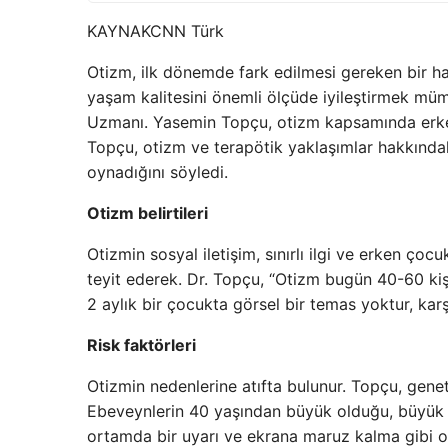
KAYNAK
CNN Türk
Otizm, ilk dönemde fark edilmesi gereken bir ha
yaşam kalitesini önemli ölçüde iyileştirmek 
Uzmanı. Yasemin Topçu, otizm kapsamında erke
Topçu, otizm ve terapötik yaklaşımlar hakkındaki
oynadığını söyledi.
Otizm belirtileri
Otizmin sosyal iletişim, sınırlı ilgi ve erken çoc
teyit ederek. Dr. Topçu, “Otizm bugün 40-60 kişid
2 aylık bir çocukta görsel bir temas yoktur, karşıl
Risk faktörleri
Otizmin nedenlerine atıfta bulunur. Topçu, geneti
Ebeveynlerin 40 yaşından büyük olduğu, büyük ş
ortamda bir uyarı ve ekrana maruz kalma gibi oti