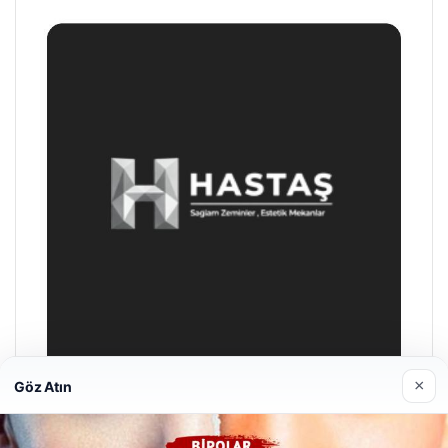
×
Göz Atın
Hastaş Beton
26/05/2026