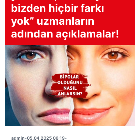
bizden hiçbir farkı
yok” uzmanların
adından açıklamalar!
admin
•
05.04.2025 06:19
•