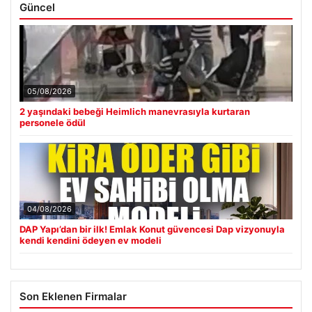
Güncel
05/08/2026
2 yaşındaki bebeği Heimlich manevrasıyla kurtaran
personele ödül
04/08/2026
DAP Yapı’dan bir ilk! Emlak Konut güvencesi Dap vizyonuyla
kendi kendini ödeyen ev modeli
Son Eklenen Firmalar