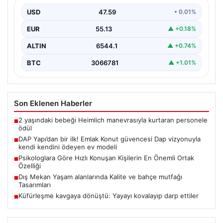
kendini ödeyen ev modeli
USD
47.59
• 0.01%
EUR
55.13
▲ +0.18%
ALTIN
6544.1
▲ +0.74%
BTC
3066781
▲ +1.01%
Son Eklenen Haberler
2 yaşındaki bebeği Heimlich manevrasıyla kurtaran personele
■
ödül
DAP Yapı’dan bir ilk! Emlak Konut güvencesi Dap vizyonuyla
■
kendi kendini ödeyen ev modeli
Psikologlara Göre Hızlı Konuşan Kişilerin En Önemli Ortak
■
Özelliği
Dış Mekan Yaşam alanlarında Kalite ve bahçe mutfağı
■
Tasarımları
Küfürleşme kavgaya dönüştü: Yayayı kovalayıp darp ettiler
■