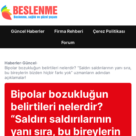
Güncel Haberler
Firma Rehberi
Çerez Politikası
Forum
Haberler
›
Güncel
›
Bipolar bozukluğun belirtileri nelerdir? “Saldırı saldırılarının yanı sıra,
bu bireylerin bizden hiçbir farkı yok” uzmanların adından
açıklamalar!
Bipolar bozukluğun
belirtileri nelerdir?
“Saldırı saldırılarının
yanı sıra, bu bireylerin