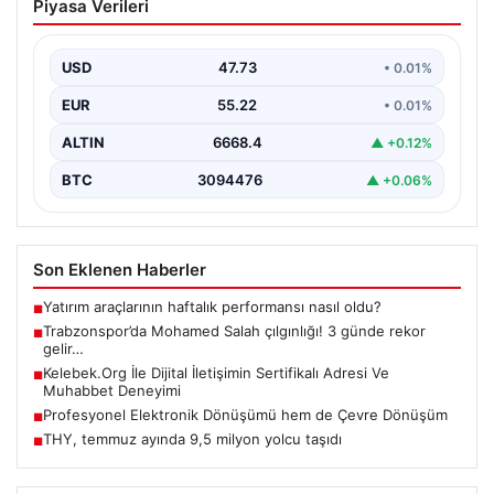
Piyasa Verileri
çılgınlığı! 3 günde rekor gelir…
USD
47.73
• 0.01%
EUR
55.22
• 0.01%
ALTIN
6668.4
▲ +0.12%
BTC
3094476
▲ +0.06%
Son Eklenen Haberler
Yatırım araçlarının haftalık performansı nasıl oldu?
■
Trabzonspor’da Mohamed Salah çılgınlığı! 3 günde rekor
■
gelir…
Kelebek.Org İle Dijital İletişimin Sertifikalı Adresi Ve
■
Muhabbet Deneyimi
Profesyonel Elektronik Dönüşümü hem de Çevre Dönüşüm
■
THY, temmuz ayında 9,5 milyon yolcu taşıdı
■