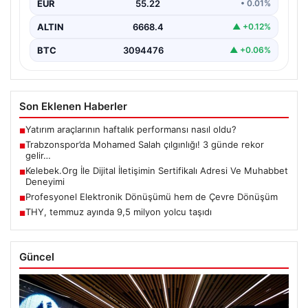
EUR
55.22
• 0.01%
ALTIN
6668.4
▲ +0.12%
BTC
3094476
▲ +0.06%
Son Eklenen Haberler
Yatırım araçlarının haftalık performansı nasıl oldu?
■
Trabzonspor’da Mohamed Salah çılgınlığı! 3 günde rekor
■
gelir…
Kelebek.Org İle Dijital İletişimin Sertifikalı Adresi Ve Muhabbet
■
Deneyimi
Profesyonel Elektronik Dönüşümü hem de Çevre Dönüşüm
■
THY, temmuz ayında 9,5 milyon yolcu taşıdı
■
Güncel