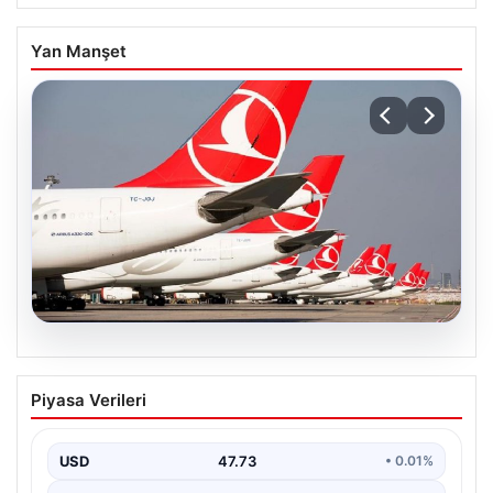
Yan Manşet
07.08.2026
THY, temmuz ayında 9,5 milyon yolcu
Piyasa Verileri
taşıdı
USD
47.73
• 0.01%