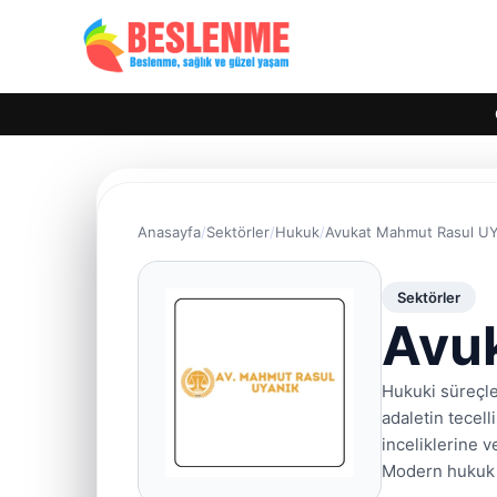
Anasayfa
Sektörler
Hukuk
Avukat Mahmut Rasul U
Sektörler
Avu
Hukuki süreçler
adaletin tecel
inceliklerine v
Modern hukuk s