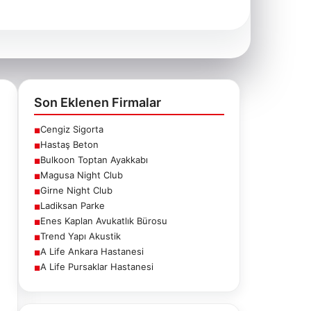
Son Eklenen Firmalar
Cengiz Sigorta
■
Hastaş Beton
■
Bulkoon Toptan Ayakkabı
■
Magusa Night Club
■
Girne Night Club
■
Ladiksan Parke
■
Enes Kaplan Avukatlık Bürosu
■
Trend Yapı Akustik
■
A Life Ankara Hastanesi
■
A Life Pursaklar Hastanesi
■