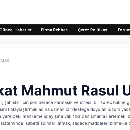
Güncel Haberler
Firma Rehberi
Çerez Politikası
Foru
YANIK
kat Mahmut Rasul 
, şahıslar için son derece karmaşık ve stresli bir süreç haline g
lisini kolaylaştırmak adına uzman bir desteğe duyulan lüzum yads
e yereldeki mahkeme işleyişine vakıf bir danışmanla ilerlemek, bi
isteminde isabetli adımları atmak, sadece maddeleri bilmekle 