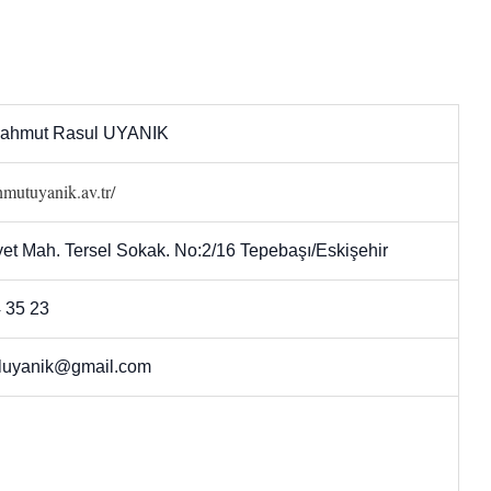
Mahmut Rasul UYANIK
hmutuyanik.av.tr/
et Mah. Tersel Sokak. No:2/16 Tepebaşı/Eskişehir
 35 23
luyanik@gmail.com