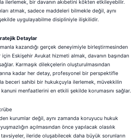
 ilerlemek, bir davanın akıbetini kökten etkileyebilir.
ları atmak, sadece maddeleri bilmekle değil, aynı
kilde uygulayabilme disipliniyle ilişkilidir.
ratejik Detaylar
zamanla kazandığı gerçek deneyimiyle birleştirmesinden
ar için Eskişehir Avukat hizmeti almak, davanın başından
sağlar. Karmaşık dilekçelerin oluşturulmasından
rına kadar her detay, profesyonel bir perspektifle
nda beceri sahibi bir hukukçuyla ilerlemek, müvekkilin
anuni menfaatlerini en etkili şekilde korumasını sağlar.
crübe
den kurumlar değil, aynı zamanda koruyucu hukuk
uyuşmazlığın açılmasından önce yapılacak olasılık
tavsiyeler, ileride oluşabilecek daha büyük sorunların