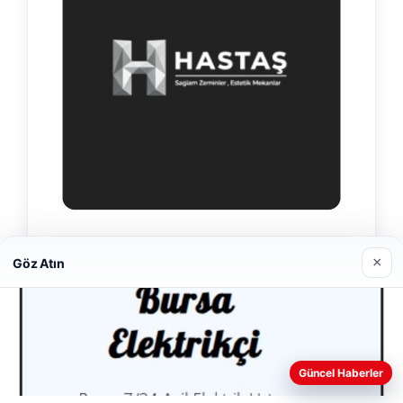
Hastaş Beton
×
Göz Atın
26/05/2026
Web sitemizi nasıl kullandığınızı daha iyi anlayabilmek,
Güncel Haberler
deneyiminizi kişiselleştirmek ve geliştirmek amacıyla çerezler