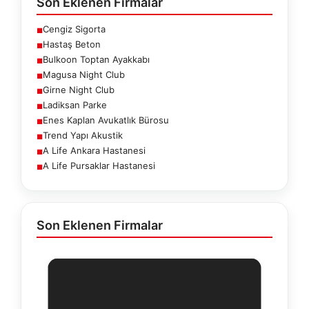
Son Eklenen Firmalar
Cengiz Sigorta
■
Hastaş Beton
■
Bulkoon Toptan Ayakkabı
■
Magusa Night Club
■
Girne Night Club
■
Ladiksan Parke
■
Enes Kaplan Avukatlık Bürosu
■
Trend Yapı Akustik
■
A Life Ankara Hastanesi
■
A Life Pursaklar Hastanesi
■
Son Eklenen Firmalar