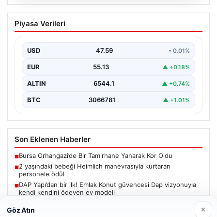
05.08.2026
2 yaşındaki bebeği Heimlich
Piyasa Verileri
manevrasıyla kurtaran personele ödül
{“title”: “2 Yaşındaki Bebeği Heimlich Manevrasıyla
Kurtaran Görevlilere Ödül Verildi”, “content”: “ İstanbul
USD
47.59
• 0.01%
Sabiha…
EUR
55.13
▲ +0.18%
ALTIN
6544.1
▲ +0.74%
BTC
3066781
▲ +1.01%
Son Eklenen Haberler
Bursa Orhangazi’de Bir Tamirhane Yanarak Kor Oldu
■
2 yaşındaki bebeği Heimlich manevrasıyla kurtaran
■
personele ödül
DAP Yapı’dan bir ilk! Emlak Konut güvencesi Dap vizyonuyla
■
kendi kendini ödeyen ev modeli
Psikologlara Göre Hızlı Konuşan Kişilerin En Önemli Ortak
■
×
Göz Atın
Özelliği