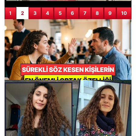
1
2
3
4
5
6
7
8
9
10
Psikologlar Açıkladı: Sürekli Başkalarının Sözünü Kesen
Kişilerin Ortak Noktası
01.08.2026 02:50