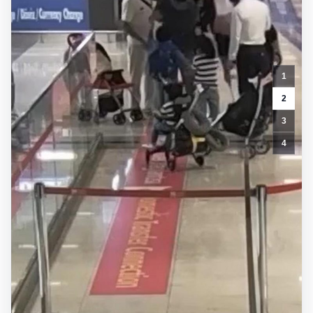
1
2
3
4
2
yaşındaki
bebeği
Heimlich