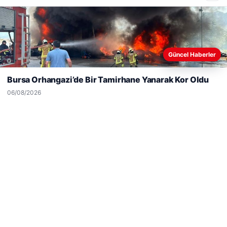
Dış Mekan Yaşam alanlarında Kalite ve bahçe mutfağı
■
Tasarımları
Güncel
Web sitemizi nasıl kullandığınızı daha iyi anlayabilmek,
Güncel Haberler
deneyiminizi kişiselleştirmek ve geliştirmek amacıyla çerezler
kullanıyoruz.
Çerez Politikamız
Bursa Orhangazi’de Bir Tamirhane Yanarak Kor Oldu
Reddet
Kabul Et
06/08/2026
06/08/2026
Bursa Orhangazi’de Bir Tamirhane Yanarak Kor Oldu
05/08/2026
2 yaşındaki bebeği Heimlich manevrasıyla kurtaran
personele ödül