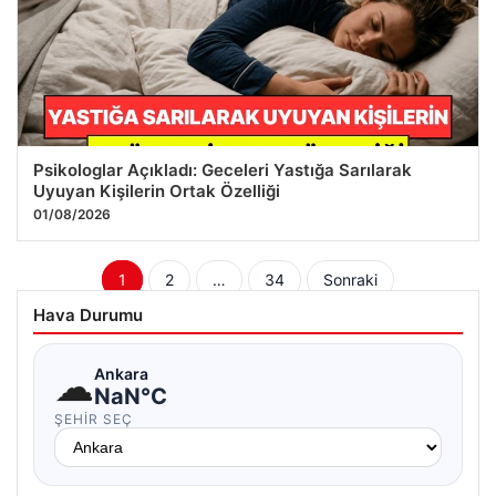
Psikologlar Açıkladı: Geceleri Yastığa Sarılarak
Uyuyan Kişilerin Ortak Özelliği
01/08/2026
Yazı
1
2
…
34
Sonraki
sayfalaması
Hava Durumu
☁
Ankara
NaN°C
ŞEHIR SEÇ