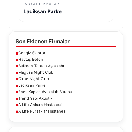
İNŞAAT FIRMALARI
Ladiksan Parke
Son Eklenen Firmalar
Cengiz Sigorta
■
Hastaş Beton
■
Bulkoon Toptan Ayakkabı
■
Magusa Night Club
■
Girne Night Club
■
Ladiksan Parke
■
Enes Kaplan Avukatlık Bürosu
■
Trend Yapı Akustik
■
A Life Ankara Hastanesi
■
A Life Pursaklar Hastanesi
■