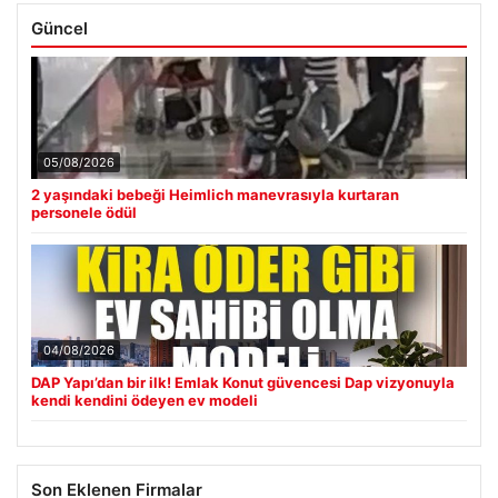
Güncel
05/08/2026
2 yaşındaki bebeği Heimlich manevrasıyla kurtaran
personele ödül
04/08/2026
DAP Yapı’dan bir ilk! Emlak Konut güvencesi Dap vizyonuyla
kendi kendini ödeyen ev modeli
Son Eklenen Firmalar