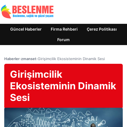
Güncel Haberler
Firma Rehberi
Çerez Politikası
Forum
Haberler
›
zmanset
›
Girişimcilik Ekosisteminin Dinamik Sesi
Girişimcilik
Ekosisteminin Dinamik
Sesi