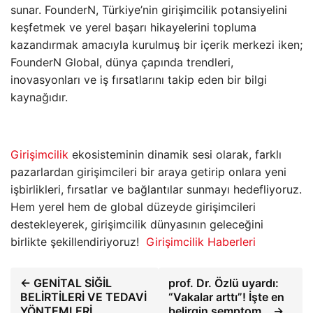
sunar. FounderN, Türkiye’nin girişimcilik potansiyelini
keşfetmek ve yerel başarı hikayelerini topluma
kazandırmak amacıyla kurulmuş bir içerik merkezi iken;
FounderN Global, dünya çapında trendleri,
inovasyonları ve iş fırsatlarını takip eden bir bilgi
kaynağıdır.
Girişimcilik
ekosisteminin dinamik sesi olarak, farklı
pazarlardan girişimcileri bir araya getirip onlara yeni
işbirlikleri, fırsatlar ve bağlantılar sunmayı hedefliyoruz.
Hem yerel hem de global düzeyde girişimcileri
destekleyerek, girişimcilik dünyasının geleceğini
birlikte şekillendiriyoruz!
Girişimcilik Haberleri
← GENİTAL SİĞİL
prof. Dr. Özlü uyardı:
BELİRTİLERİ VE TEDAVİ
“Vakalar arttı”! İşte en
YÖNTEMLERİ
belirgin semptom… →