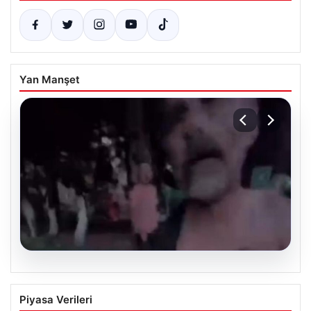
Yan Manşet
03.08.2026
Küfürleşme kavgaya dönüştü: Yayayı
Piyasa Verileri
kovalayıp darp ettiler