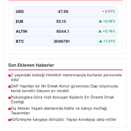
{ “title”: “Yol Tartışması Kanlı Bitti: Şiddetli Kavgada
Yayaya Saldırı”, “content”: “ İstanbul’un Beylikdüzü…
USD
47.59
• 0.01%
EUR
55.13
▲ +0.18%
ALTIN
6544.1
▲ +0.74%
BTC
3066781
▲ +1.01%
Son Eklenen Haberler
2 yaşındaki bebeği Heimlich manevrasıyla kurtaran personele
■
ödül
DAP Yapı’dan bir ilk! Emlak Konut güvencesi Dap vizyonuyla
■
kendi kendini ödeyen ev modeli
Psikologlara Göre Hızlı Konuşan Kişilerin En Önemli Ortak
■
Özelliği
Dış Mekan Yaşam alanlarında Kalite ve bahçe mutfağı
■
Tasarımları
Küfürleşme kavgaya dönüştü: Yayayı kovalayıp darp ettiler
■