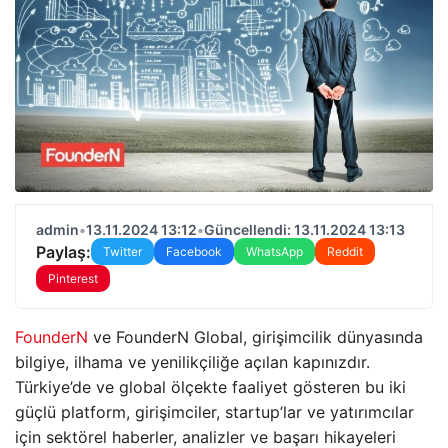
admin
•
13.11.2024 13:12
•
Güncellendi: 13.11.2024 13:13
Paylaş:
Twitter
Facebook
WhatsApp
Reddit
Pinterest
FounderN
ve FounderN Global, girişimcilik dünyasında
bilgiye, ilhama ve yenilikçiliğe açılan kapınızdır.
Türkiye’de ve global ölçekte faaliyet gösteren bu iki
güçlü platform, girişimciler, startup’lar ve yatırımcılar
için sektörel haberler, analizler ve başarı hikayeleri