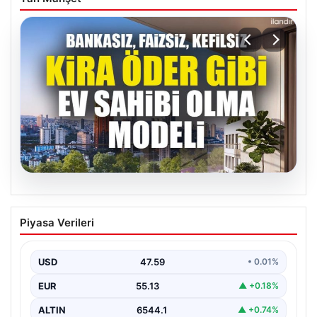
04.08.2026
DAP Yapı’dan bir ilk! Emlak Konut
Piyasa Verileri
güvencesi Dap vizyonuyla kendi
kendini ödeyen ev modeli
USD
47.59
• 0.01%
EUR
55.13
▲ +0.18%
ALTIN
6544.1
▲ +0.74%