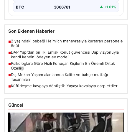
BTC
3066781
▲ +1.01%
Son Eklenen Haberler
2 yaşındaki bebeği Heimlich manevrasıyla kurtaran personele
■
ödül
DAP Yapı’dan bir ilk! Emlak Konut güvencesi Dap vizyonuyla
■
kendi kendini ödeyen ev modeli
Psikologlara Göre Hızlı Konuşan Kişilerin En Önemli Ortak
■
Özelliği
Dış Mekan Yaşam alanlarında Kalite ve bahçe mutfağı
■
Tasarımları
Küfürleşme kavgaya dönüştü: Yayayı kovalayıp darp ettiler
■
Güncel