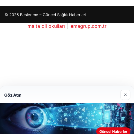
© 2026 Beslenme – Güncel Sağlık Haberleri
malta dil okulları
|
lemagrup.com.tr
b
etcio
×
Göz Atın
Güncel Haberler