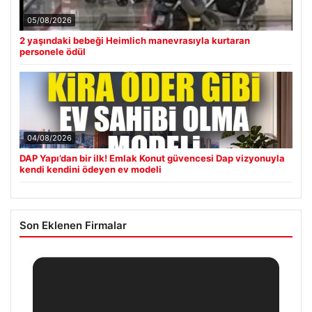
05/08/2026
2 yaşındaki bebeği Heimlich manevrasıyla kurtaran
personele ödül
04/08/2026
DAP Yapı’dan bir ilk! Emlak Konut güvencesi Dap vizyonuyla
kendi kendini ödeyen ev modeli
Son Eklenen Firmalar