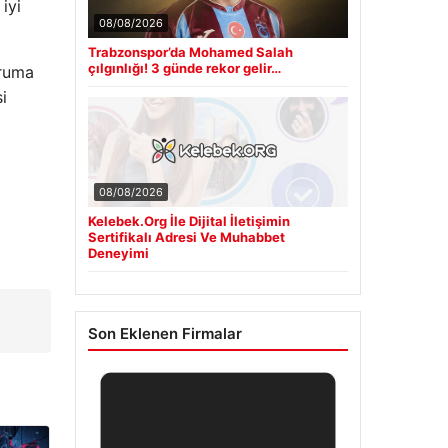
iyi
08/08/2026
Trabzonspor’da Mohamed Salah
çılgınlığı! 3 günde rekor gelir…
oruma
i
08/08/2026
Kelebek.Org İle Dijital İletişimin
Sertifikalı Adresi Ve Muhabbet
Deneyimi
Son Eklenen Firmalar