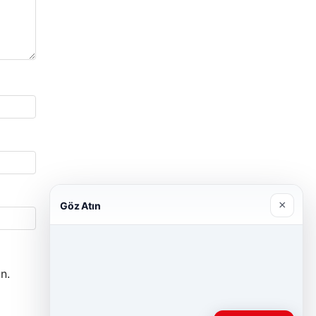
×
Göz Atın
n.