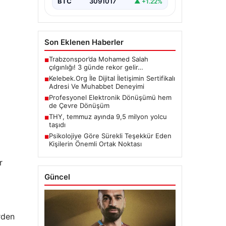
BTC
3091017
▲ +1.22%
Son Eklenen Haberler
Trabzonspor’da Mohamed Salah
■
çılgınlığı! 3 günde rekor gelir…
Kelebek.Org İle Dijital İletişimin Sertifikalı
■
Adresi Ve Muhabbet Deneyimi
Profesyonel Elektronik Dönüşümü hem
■
de Çevre Dönüşüm
THY, temmuz ayında 9,5 milyon yolcu
■
taşıdı
Psikolojiye Göre Sürekli Teşekkür Eden
■
Kişilerin Önemli Ortak Noktası
r
Güncel
rden