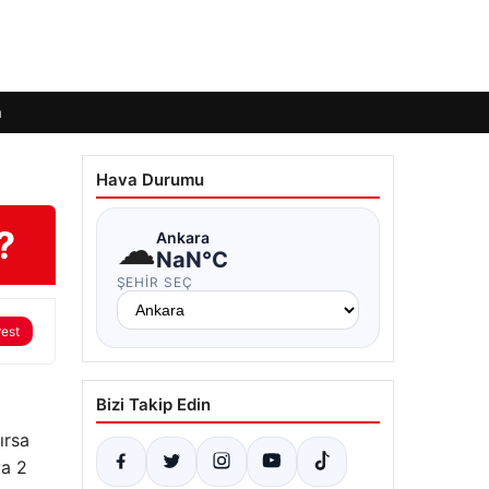
m
Hava Durumu
?
☁
Ankara
NaN°C
ŞEHIR SEÇ
rest
Bizi Takip Edin
ırsa
ya 2