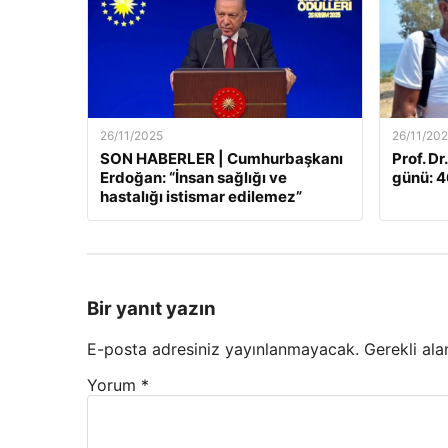
26/11/2025
26/11/20
SON HABERLER | Cumhurbaşkanı
Prof. Dr
Erdoğan: “İnsan sağlığı ve
günü: 46
hastalığı istismar edilemez”
Bir yanıt yazın
E-posta adresiniz yayınlanmayacak.
Gerekli ala
Yorum
*