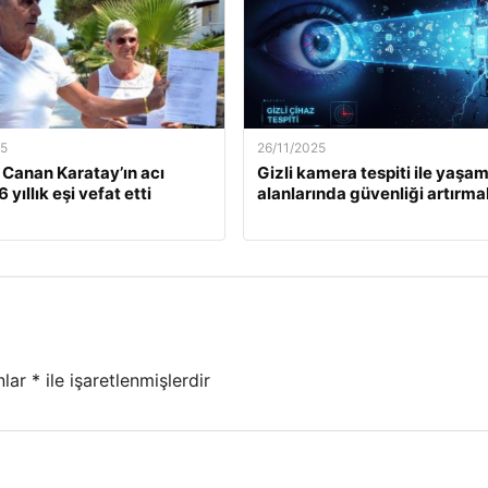
25
26/11/2025
. Canan Karatay’ın acı
Gizli kamera tespiti ile yaşa
 yıllık eşi vefat etti
alanlarında güvenliği artırma
nlar
*
ile işaretlenmişlerdir