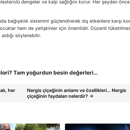
olesterolü dengeler ve kalp sağlığını korur. Her şeyden önce 
 bağışıklık sistemini güçlendirerek dış etkenlere karşı k
cuklar hem de yetişkinler için önemlidir. Düzenli tüketilmes
ldığı söylenebilir.
alori? Tam yoğurdun besin değerleri…
lı, her
Nergis çiçeğinin anlamı ve özellikleri… Nergis
çiçeğinin faydaları nelerdir? →