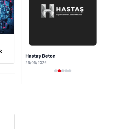
m
k
Hastaş Beton
26/05/2026