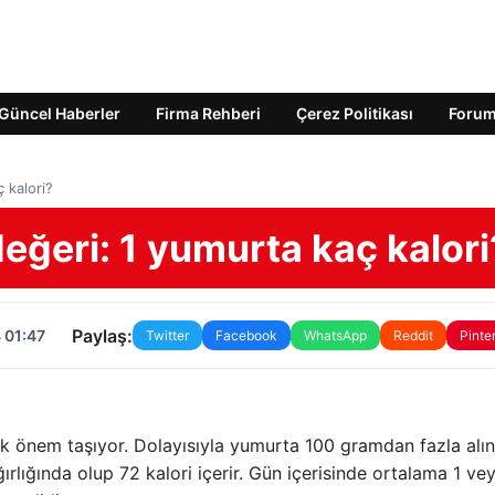
Güncel Haberler
Firma Rehberi
Çerez Politikası
Foru
 kalori?
eğeri: 1 yumurta kaç kalori
Paylaş:
 01:47
Twitter
Facebook
WhatsApp
Reddit
Pinte
k önem taşıyor. Dolayısıyla yumurta 100 gramdan fazla alın
ırlığında olup 72 kalori içerir. Gün içerisinde ortalama 1 ve