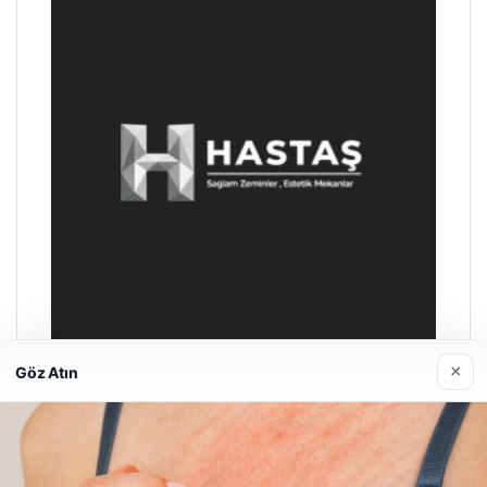
Hastaş Beton
26/05/2026
×
Göz Atın