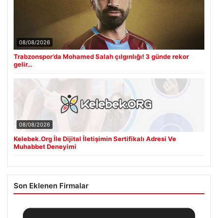
08/08/2026
Trabzonspor’da Mohamed Salah çılgınlığı! 3 günde rekor
gelir…
08/08/2026
Kelebek.Org İle Dijital İletişimin Sertifikalı Adresi Ve
Muhabbet Deneyimi
Son Eklenen Firmalar