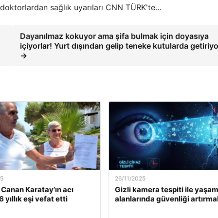
ve doktorlardan sağlık uyarıları CNN TÜRK'te…
Dayanılmaz kokuyor ama şifa bulmak için doyasıya
içiyorlar! Yurt dışından gelip teneke kutularda getiriyo
→
25
26/11/2025
. Canan Karatay’ın acı
Gizli kamera tespiti ile yaşa
 yıllık eşi vefat etti
alanlarında güvenliği artırma