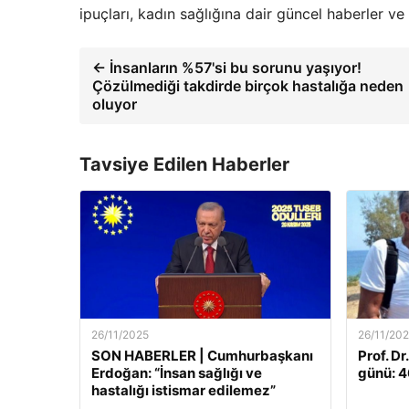
ipuçları, kadın sağlığına dair güncel haberler 
← İnsanların %57'si bu sorunu yaşıyor!
Çözülmediği takdirde birçok hastalığa neden
oluyor
Tavsiye Edilen Haberler
26/11/2025
26/11/20
SON HABERLER | Cumhurbaşkanı
Prof. Dr
Erdoğan: “İnsan sağlığı ve
günü: 46
hastalığı istismar edilemez”