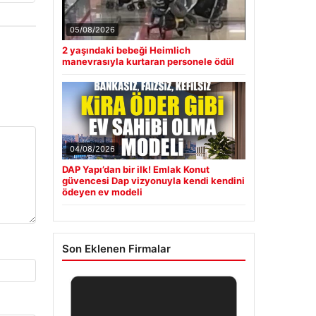
05/08/2026
2 yaşındaki bebeği Heimlich
manevrasıyla kurtaran personele ödül
04/08/2026
DAP Yapı’dan bir ilk! Emlak Konut
güvencesi Dap vizyonuyla kendi kendini
ödeyen ev modeli
Son Eklenen Firmalar