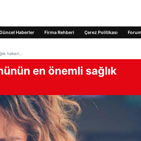
Güncel Haberler
Firma Rehberi
Çerez Politikası
Foru
lık haberi…
ünün en önemli sağlık