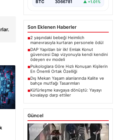
BTC
3066781
▲ +1.01%
Son Eklenen Haberler
rlar.
2 yaşındaki bebeği Heimlich
■
manevrasıyla kurtaran personele ödül
DAP Yapı’dan bir ilk! Emlak Konut
■
güvencesi Dap vizyonuyla kendi kendini
ödeyen ev modeli
Psikologlara Göre Hızlı Konuşan Kişilerin
■
En Önemli Ortak Özelliği
Dış Mekan Yaşam alanlarında Kalite ve
■
bahçe mutfağı Tasarımları
Küfürleşme kavgaya dönüştü: Yayayı
■
kovalayıp darp ettiler
Güncel
m
k