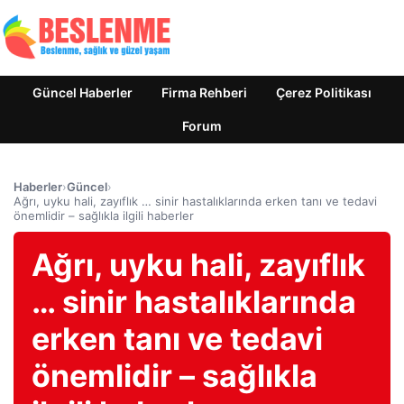
Güncel Haberler
Firma Rehberi
Çerez Politikası
Forum
Haberler
›
Güncel
›
Ağrı, uyku hali, zayıflık … sinir hastalıklarında erken tanı ve tedavi
önemlidir – sağlıkla ilgili haberler
Ağrı, uyku hali, zayıflık
… sinir hastalıklarında
erken tanı ve tedavi
önemlidir – sağlıkla