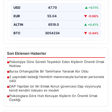
Bursa’nın Orhangazi ilçesinde, yıkıcı bir yangın meydana
geldi ve bölgedeki birçok noktadan görülebilen
USD
47.70
▲ +0.11%
yüksek…
EUR
55.04
▼ -0.06%
ALTIN
6519.0
▲ +0.41%
BTC
3054234
▼ -0.44%
Son Eklenen Haberler
Psikolojiye Göre Sürekli Teşekkür Eden Kişilerin Önemli Ortak
■
Noktası
Bursa Orhangazi’de Bir Tamirhane Yanarak Kor Oldu
■
2 yaşındaki bebeği Heimlich manevrasıyla kurtaran personele
■
ödül
DAP Yapı’dan bir ilk! Emlak Konut güvencesi Dap vizyonuyla
■
kendi kendini ödeyen ev modeli
Psikologlara Göre Hızlı Konuşan Kişilerin En Önemli Ortak
■
Özelliği