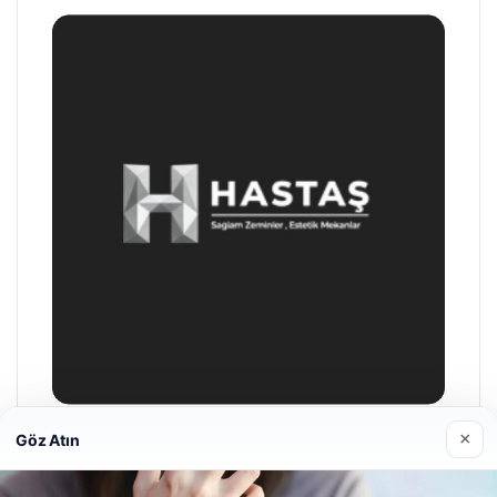
×
Göz Atın
Hastaş Beton
26/05/2026