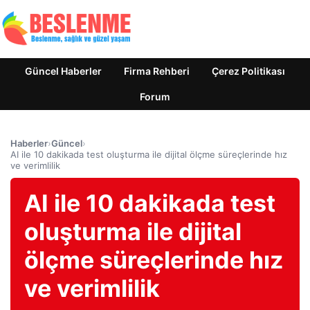
Güncel Haberler
Firma Rehberi
Çerez Politikası
Forum
Haberler
›
Güncel
›
AI ile 10 dakikada test oluşturma ile dijital ölçme süreçlerinde hız
ve verimlilik
AI ile 10 dakikada test
oluşturma ile dijital
ölçme süreçlerinde hız
ve verimlilik