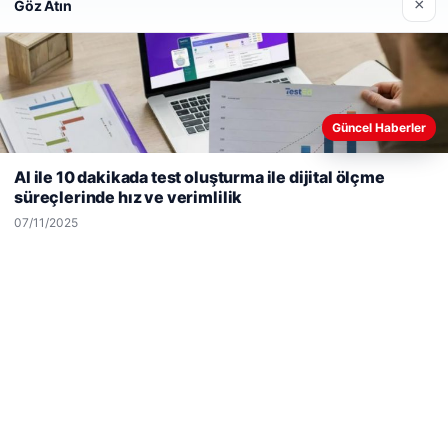
×
Göz Atın
Son Eklenen Firmalar
Güncel Haberler
Web sitemizi nasıl kullandığınızı daha iyi anlayabilmek,
deneyiminizi kişiselleştirmek ve geliştirmek amacıyla çerezler
AI ile 10 dakikada test oluşturma ile dijital ölçme
kullanıyoruz.
Çerez Politikamız
süreçlerinde hız ve verimlilik
Reddet
Kabul Et
07/11/2025