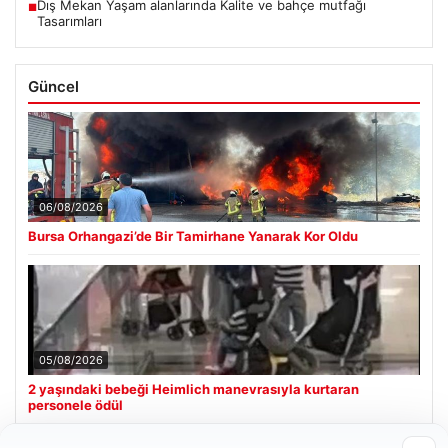
Dış Mekan Yaşam alanlarında Kalite ve bahçe mutfağı
■
Tasarımları
Güncel
06/08/2026
Bursa Orhangazi’de Bir Tamirhane Yanarak Kor Oldu
05/08/2026
2 yaşındaki bebeği Heimlich manevrasıyla kurtaran
personele ödül