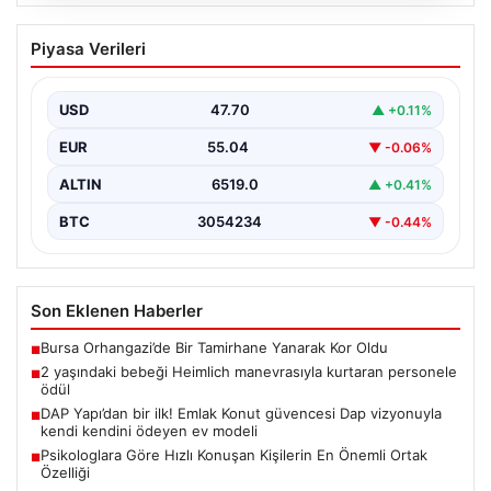
05.08.2026
2 yaşındaki bebeği Heimlich
Piyasa Verileri
manevrasıyla kurtaran personele ödül
{“title”: “2 Yaşındaki Bebeği Heimlich Manevrasıyla
Kurtaran Görevlilere Ödül Verildi”, “content”: “ İstanbul
USD
47.70
▲ +0.11%
Sabiha…
EUR
55.04
▼ -0.06%
ALTIN
6519.0
▲ +0.41%
BTC
3054234
▼ -0.44%
Son Eklenen Haberler
Bursa Orhangazi’de Bir Tamirhane Yanarak Kor Oldu
■
2 yaşındaki bebeği Heimlich manevrasıyla kurtaran personele
■
ödül
DAP Yapı’dan bir ilk! Emlak Konut güvencesi Dap vizyonuyla
■
kendi kendini ödeyen ev modeli
Psikologlara Göre Hızlı Konuşan Kişilerin En Önemli Ortak
■
Özelliği