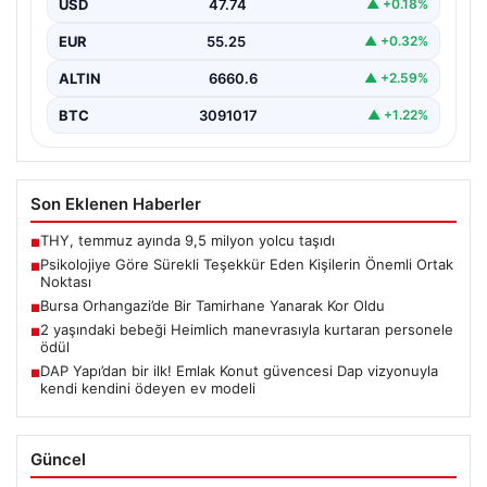
USD
47.74
▲ +0.18%
nezaket kuralı…
EUR
55.25
▲ +0.32%
ALTIN
6660.6
▲ +2.59%
BTC
3091017
▲ +1.22%
Son Eklenen Haberler
THY, temmuz ayında 9,5 milyon yolcu taşıdı
■
Psikolojiye Göre Sürekli Teşekkür Eden Kişilerin Önemli Ortak
■
Noktası
Bursa Orhangazi’de Bir Tamirhane Yanarak Kor Oldu
■
2 yaşındaki bebeği Heimlich manevrasıyla kurtaran personele
■
ödül
DAP Yapı’dan bir ilk! Emlak Konut güvencesi Dap vizyonuyla
■
kendi kendini ödeyen ev modeli
Güncel