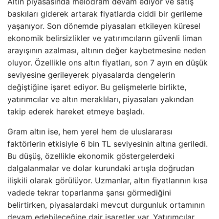
Altın piyasasında melodram devam ediyor ve satış
baskıları giderek artarak fiyatlarda ciddi bir gerileme
yaşanıyor. Son dönemde piyasaları etkileyen küresel
ekonomik belirsizlikler ve yatırımcıların güvenli liman
arayışının azalması, altının değer kaybetmesine neden
oluyor. Özellikle ons altın fiyatları, son 7 ayın en düşük
seviyesine gerileyerek piyasalarda dengelerin
değiştiğine işaret ediyor. Bu gelişmelerle birlikte,
yatırımcılar ve altın meraklıları, piyasaları yakından
takip ederek hareket etmeye başladı.
Gram altın ise, hem yerel hem de uluslararası
faktörlerin etkisiyle 6 bin TL seviyesinin altına geriledi.
Bu düşüş, özellikle ekonomik göstergelerdeki
dalgalanmalar ve dolar kurundaki artışla doğrudan
ilişkili olarak görülüyor. Uzmanlar, altın fiyatlarının kısa
vadede tekrar toparlanma şansı görmediğini
belirtirken, piyasalardaki mevcut durgunluk ortamının
devam edebileceğine dair işaretler var. Yatırımcılar,