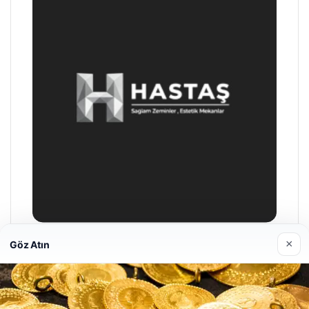
×
Göz Atın
Hastaş Beton
26/05/2026