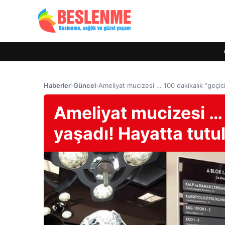
Haberler
›
Güncel
›
Ameliyat mucizesi … 100 dakikalık “geçici
Ameliyat mucizesi … 
yaşadı! Hayatta tutul