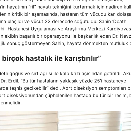
’in hayatının “fil” hayatı tekniğini kurtarmak için nadiren kul
lenin kritik bir aşamasında, hastanın tüm vücudu kan dolaşı
na ulaşıldı ve vücut 22 derecede soğutuldu. Sahin ‘Death
ehir Hastanesi Uygulaması ve Araştırma Merkezi Kardiyovas
 ekibin başarılı bir operasyonu ile başkanlık eden Dr. Nev
lojik sonuç göstermeyen Sahin, hayata dönmekten mutluluk 
rçok hastalık ile karıştırılır”
li göğüs ve sırt ağrısı ile kalp krizi açısından getirildi. Ak
 Dr. Erdil, “Bu tür hastaların yaklaşık yüzde 25’i hastaneye
arda teşhis gecikebilir” dedi. Aort diseksiyon semptomları b
l, aort diseksiyonundan şüphelenilen hastada bu tür bir resim, 
lenmelidir.