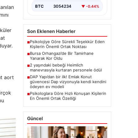
BTC
3054234
▼ -0.44%
lanılan
mını
küler
Son Eklenen Haberler
zat
Psikolojiye Göre Sürekli Teşekkür Eden
■
duyar.
Kişilerin Önemli Ortak Noktası
Bursa Orhangazi’de Bir Tamirhane
■
Yanarak Kor Oldu
2 yaşındaki bebeği Heimlich
■
manevrasıyla kurtaran personele ödül
ut aort
DAP Yapı’dan bir ilk! Emlak Konut
■
güvencesi Dap vizyonuyla kendi kendini
ödeyen ev modeli
irçok
Psikologlara Göre Hızlı Konuşan Kişilerin
■
En Önemli Ortak Özelliği
bu
Güncel