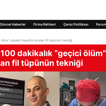
Güncel Haberler
Firma Rehberi
Çerez Politikası
Foru
 ölüm” yaşadı! Hayatta tutulan fil tüpünün tekniği
100 dakikalık “geçici ölüm”
an fil tüpünün tekniği