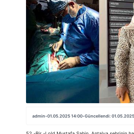
admin
•
01.05.2025 14:00
•
Güncellendi: 01.05.2025
52 -Bir -Lold Mustafa Sahin, Antalya şehrinin has