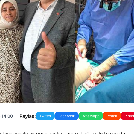
Paylaş:
 14:00
Twitter
Facebook
WhatsApp
Reddit
Pinte
tanesine iki ay önce ani kalp ve sırt ağrısı ile başvurdu,