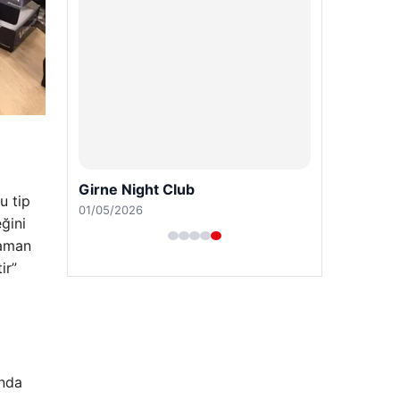
Girne Night Club
u tip
01/05/2026
ğini
zaman
ir”
unda