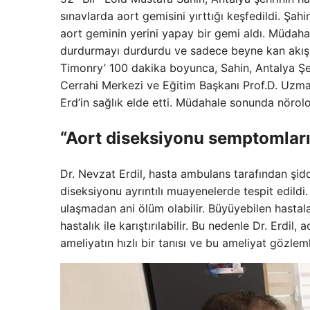
sınavlarda aort gemisini yırttığı keşfedildi. Şahin
aort geminin yerini yapay bir gemi aldı. Müdaha
durdurmayı durdurdu ve sadece beyne kan akışı
Timonry’ 100 dakika boyunca, Sahin, Antalya Ş
Cerrahi Merkezi ve Eğitim Başkanı Prof.D. Uzman
Erd’in sağlık elde etti. Müdahale sonunda nöro
“Aort diseksiyonu semptomları bi
Dr. Nevzat Erdil, hasta ambulans tarafından şiddet
diseksiyonu ayrıntılı muayenelerde tespit edildi.
ulaşmadan ani ölüm olabilir. Büyüyebilen hastal
hastalık ile karıştırılabilir. Bu nedenle Dr. Erdi
ameliyatın hızlı bir tanısı ve bu ameliyat gözlem