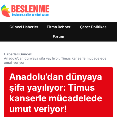
Güncel Haberler
Firma Rehberi
Çerez Politikası
Forum
Haberler
›
Güncel
›
Anadolu’dan dünyaya şifa yayılıyor: Timus kanserle mücadelede
umut veriyor!
Anadolu’dan dünyaya
şifa yayılıyor: Timus
kanserle mücadelede
umut veriyor!