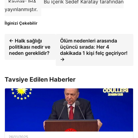
Kaynak: İHA
Bu içerik Sedef Karatay tarafından
yayınlanmıştır.
İlginizi Çekebilir
← Halk sağlığı
Ölüm nedenleri arasında
politikası nedir ve
üçüncü sırada: Her 4
neden gereklidir?
dakikada 1 kişi felç geçiriyor!
→
Tavsiye Edilen Haberler
26/11/2025