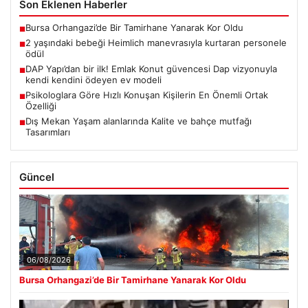
Son Eklenen Haberler
Bursa Orhangazi’de Bir Tamirhane Yanarak Kor Oldu
■
2 yaşındaki bebeği Heimlich manevrasıyla kurtaran personele
■
ödül
DAP Yapı’dan bir ilk! Emlak Konut güvencesi Dap vizyonuyla
■
kendi kendini ödeyen ev modeli
Psikologlara Göre Hızlı Konuşan Kişilerin En Önemli Ortak
■
Özelliği
Dış Mekan Yaşam alanlarında Kalite ve bahçe mutfağı
■
Tasarımları
Güncel
06/08/2026
Bursa Orhangazi’de Bir Tamirhane Yanarak Kor Oldu