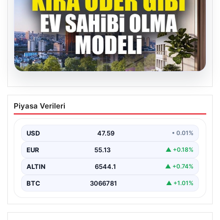
04.08.2026
DAP Yapı’dan bir ilk! Emlak Konut
Piyasa Verileri
güvencesi Dap vizyonuyla kendi
kendini ödeyen ev modeli
USD
47.59
• 0.01%
EUR
55.13
▲ +0.18%
ALTIN
6544.1
▲ +0.74%
BTC
3066781
▲ +1.01%