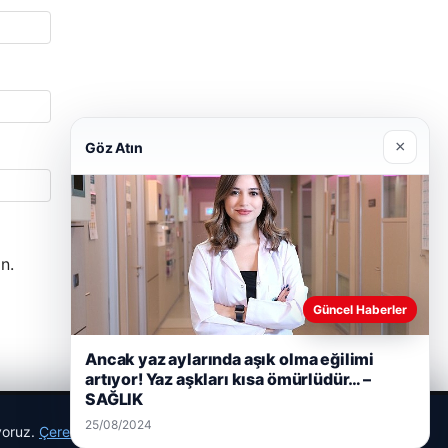
×
Göz Atın
n.
Güncel Haberler
Ancak yaz aylarında aşık olma eğilimi
artıyor! Yaz aşkları kısa ömürlüdür… –
SAĞLIK
25/08/2024
ıyoruz.
Çerez Politikamız
Reddet
Kabul Et