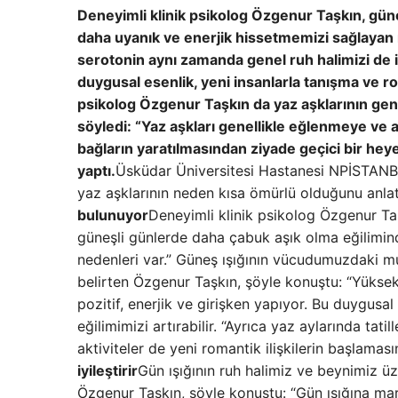
Deneyimli klinik psikolog Özgenur Taşkın, gü
daha uyanık ve enerjik hissetmemizi sağlayan 
serotonin aynı zamanda genel ruh halimizi de iyi
duygusal esenlik, yeni insanlarla tanışma ve rom
psikolog Özgenur Taşkın da yaz aşklarının gene
söyledi: “Yaz aşkları genellikle eğlenmeye ve anı
bağların yaratılmasından ziyade geçici bir heye
yaptı.
Üsküdar Üniversitesi Hastanesi NPİSTANBU
yaz aşklarının neden kısa ömürlü olduğunu anlat
bulunuyor
Deneyimli klinik psikolog Özgenur Taş
güneşli günlerde daha çabuk aşık olma eğiliminde
nedenleri var.” Güneş ışığının vücudumuzdaki mu
belirten Özgenur Taşkın, şöyle konuştu: “Yüksek 
pozitif, enerjik ve girişken yapıyor. Bu duygusal
eğilimimizi artırabilir. “Ayrıca yaz aylarında tati
aktiviteler de yeni romantik ilişkilerin başlaması
iyileştirir
Gün ışığının ruh halimiz ve beynimiz ü
Özgenur Taşkın, şöyle konuştu: “Gün ışığına ma