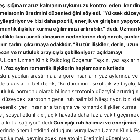
neş ışığına maruz kalmanın uykumuzu kontrol eden, kendim
melatonin üretimini düzenlediğini söyledi. “Yüksek düze
leştiriyor ve bizi daha pozitif, enerjik ve girişken yapıyor
antik ilişkiler kurma eğilimimizi artırabilir.” dedi. Uzman k
llikle kısa süreli olmasının nedenlerine değinerek, şunlar
n tadını çıkarmaya odaklıdır. “Bu tür ilişkiler, derin, uzun
can ve mutluluk arayışıyla şekilleniyor.” açıklamayı
L'dan Uzman Klinik Psikolog Özgenur Taşkın, yaz aşkların
tı.
Yaz ayları romantik ilişkilerin başlamasına katkıda
kın, yapılan araştırmalara göre insanların yaz aylarında ve
 olduklarını belirterek, “Bu durumun psikolojik ve biyoloji
tluluk hormonu olarak bilinen serotonin düzeyini artırdığını
düzeydeki serotonin genel ruh halimizi iyileştiriyor, bizi d
 esenlik, yeni insanlarla tanışma ve romantik ilişkiler kurma
ller, sosyal etkinlikler, açık havada daha fazla vakit geçirmek
na katkı sağlıyor.” dedi.
Gün ışığı ruh halimizi ve enerjimizi
zerinde önemli etkileri olduğunu vurgulayan Uzman Klinik P
ruz kalmak beynimizdeki melatonin üretimini düzenliyor.