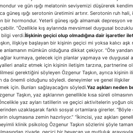
mondur ve gün ışığı melatonin seviyemizi düşürerek kendim
 güneş ışığı serotonin üretimini artırır. Serotonin ruh hali, 
en bir hormondur. Yeterli güneş ışığı almamak depresyon ve
abilir. “Özellikle kış aylarında mevsimsel duygusal bozukl
bilgi verdi.
İlişkinin geçici olup olmadığına dair işaretler ile
ın, ilişkiye başlayan bir kişinin geçici mi yoksa kalıcı aşk 
lerle anlamanın mümkün olduğuna dikkat çekiyor. “Öte yandan
rin bağlar kurmaya, gelecek için planlar yapmaya ve duygusal 
lleri analiz etmek için kişinin iletişim tarzına, partnerine o
dilmesi gerektiğini söyleyen Özgenur Taşkın, ayrıca kişinin il
ın da önemli olduğunu söyledi. deneyimler ve genel ilişkiler
ek için. Bunları sağlayacağını söyledi.
Yaz aşkları neden b
genur Taşkın, yaz aşklarının genellikle kısa süreli olmasının 
ncelikle yaz ayları tatillerin ve geçici aktivitelerin yoğun o
rinden uzaklaşarak farklı sosyal ortamlara girerler. “Böyle 
erin oluşmasına zemin hazırlıyor.” “İkincisi, yaz aşkları genell
eneyimli klinik psikolog Özgenur Taşkın sözlerini şöyle tamam
ratılmasından ziyade, geçici bir heyecan ve mutluluk arayışıyla