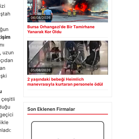
izi
iştah
06/08/2026
Bursa Orhangazi’de Bir Tamirhane
uğun
Yanarak Kor Oldu
tişim
mı
, uzun
açıdan
lan
05/08/2026
işki
2 yaşındaki bebeği Heimlich
manevrasıyla kurtaran personele ödül
u
çeşitli
lduğu
Son Eklenen Firmalar
geçici
ikle
ladı: