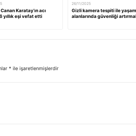
25
26/11/2025
. Canan Karatay’ın acı
Gizli kamera tespiti ile yaşa
 yıllık eşi vefat etti
alanlarında güvenliği artırma
nlar
*
ile işaretlenmişlerdir