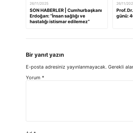
26/11/2025
26/11/20
SON HABERLER | Cumhurbaşkanı
Prof. Dr
Erdoğan: “İnsan sağlığı ve
günü: 46
hastalığı istismar edilemez”
Bir yanıt yazın
E-posta adresiniz yayınlanmayacak.
Gerekli ala
Yorum
*