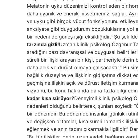
Melatonin uyku düzenimizi kontrol eden bir hor
daha uyanık ve enerjik hissetmemizi sağlar. Ayrıca
ve uyku gibi birçok vücut fonksiyonunu etkiley
anksiyete gibi duygudurum bozukluklarına yol aç
bir nedeni de güneş ışığı eksikliğidir.” Şu şekilde 
tarzında gizli!
Uzman klinik psikolog Özgenur Taşk
aradığını bazı davranışsal ve duygusal belirti
süreli bir ilişki arayan bir kişi, partneriyle de
daha açık ve dürüst olmaya çalışacaktır.” Bu sinya
bağlılık düzeyine ve ilişkinin gidişatına dikkat e
geçmişine ilişkin açık ve dürüst iletişim kurman
vizyonu, bu konu hakkında daha fazla bilgi edinm
kadar kısa sürüyor?
Deneyimli klinik psikolog Öz
nedenleri olduğunu belirterek, şunları söyledi: “Ö
bir dönemdir. Bu dönemde insanlar günlük rutinle
ve değişken ortamlar, kısa süreli romantik ilişkil
eğlenmek ve anın tadını çıkarmakla ilgilidir.” D
“Bu tür ilişkiler, derin, uzun vadeli bağların ya