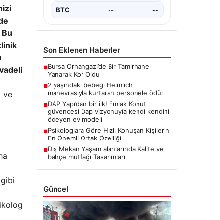
izi
BTC
--
--
yde
. Bu
linik
Son Eklenen Haberler
ı
Bursa Orhangazi’de Bir Tamirhane
■
 vadeli
Yanarak Kor Oldu
2 yaşındaki bebeği Heimlich
■
manevrasıyla kurtaran personele ödül
ı ve
DAP Yapı’dan bir ilk! Emlak Konut
■
güvencesi Dap vizyonuyla kendi kendini
ödeyen ev modeli
k
Psikologlara Göre Hızlı Konuşan Kişilerin
■
En Önemli Ortak Özelliği
Dış Mekan Yaşam alanlarında Kalite ve
■
aha
bahçe mutfağı Tasarımları
 gibi
Güncel
sikolog