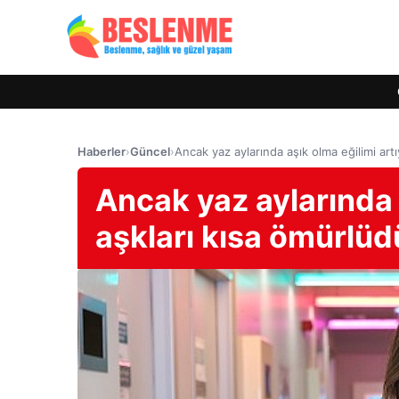
Haberler
›
Güncel
›
Ancak yaz aylarında aşık olma eğilimi art
Ancak yaz aylarında 
aşkları kısa ömürlü