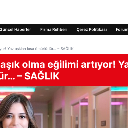
Güncel Haberler
Firma Rehberi
Çerez Politikası
Foru
ıyor! Yaz aşkları kısa ömürlüdür… – SAĞLIK
aşık olma eğilimi artıyor! Y
dür… – SAĞLIK