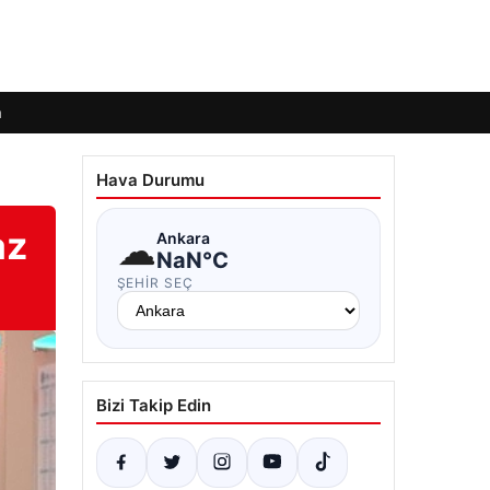
m
Hava Durumu
az
☁
Ankara
NaN°C
ŞEHIR SEÇ
Bizi Takip Edin