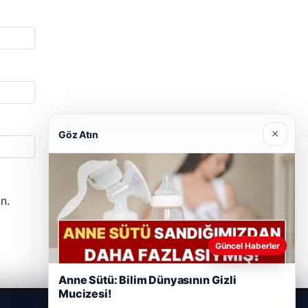
×
Göz Atın
n.
Güncel Haberler
Anne Sütü: Bilim Dünyasının Gizli
Mucizesi!