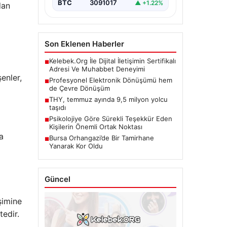
BTC
3091017
▲ +1.22%
dan
Son Eklenen Haberler
Kelebek.Org İle Dijital İletişimin Sertifikalı
■
Adresi Ve Muhabbet Deneyimi
şenler,
Profesyonel Elektronik Dönüşümü hem
■
de Çevre Dönüşüm
THY, temmuz ayında 9,5 milyon yolcu
■
taşıdı
Psikolojiye Göre Sürekli Teşekkür Eden
■
Kişilerin Önemli Ortak Noktası
a
Bursa Orhangazi’de Bir Tamirhane
■
Yanarak Kor Oldu
Güncel
şimine
tedir.