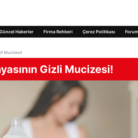
Güncel Haberler
Firma Rehberi
Çerez Politikası
Foru
li Mucizesi!
yasının Gizli Mucizesi!