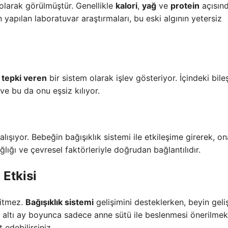
 olarak görülmüştür. Genellikle
kalori
,
yağ
ve
protein
açısın
n yapılan laboratuvar araştırmaları, bu eski algının yetersiz
e
tepki veren
bir sistem olarak işlev gösteriyor. İçindeki bile
ve bu da onu eşsiz kılıyor.
alışıyor. Bebeğin bağışıklık sistemi ile etkileşime girerek, on
ğlığı ve çevresel faktörleriyle doğrudan bağlantılıdır.
Etkisi
bitmez.
Bağışıklık sistemi
gelişimini desteklerken, beyin geli
k altı ay boyunca sadece anne sütü ile beslenmesi önerilmek
 edebilirsiniz.