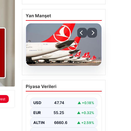
Yan Manşet
07.08.2026
THY, temmuz ayında 9,5
Piyasa Verileri
milyon yolcu taşıdı
rest
USD
47.74
▲ +0.18%
EUR
55.25
▲ +0.32%
ALTIN
6660.6
▲ +2.59%