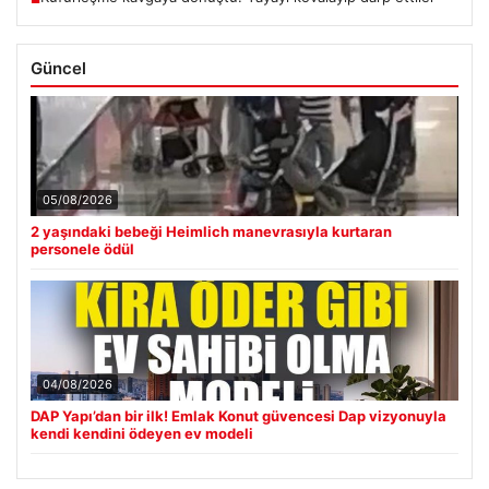
Güncel
05/08/2026
2 yaşındaki bebeği Heimlich manevrasıyla kurtaran
personele ödül
04/08/2026
DAP Yapı’dan bir ilk! Emlak Konut güvencesi Dap vizyonuyla
kendi kendini ödeyen ev modeli