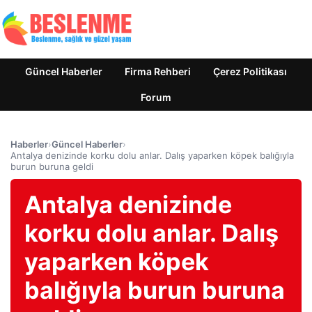
Güncel Haberler
Firma Rehberi
Çerez Politikası
Forum
Haberler
›
Güncel Haberler
›
Antalya denizinde korku dolu anlar. Dalış yaparken köpek balığıyla
burun buruna geldi
Antalya denizinde
korku dolu anlar. Dalış
yaparken köpek
balığıyla burun buruna