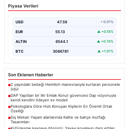
Küfürleşme kavgaya dönüştü: Yayayı
Piyasa Verileri
kovalayıp darp ettiler
{ “title”: “Yol Tartışması Kanlı Bitti: Şiddetli Kavgada
Yayaya Saldırı”, “content”: “ İstanbul’un Beylikdüzü…
USD
47.59
• 0.01%
EUR
55.13
▲ +0.18%
ALTIN
6544.1
▲ +0.74%
BTC
3066781
▲ +1.01%
Son Eklenen Haberler
2 yaşındaki bebeği Heimlich manevrasıyla kurtaran personele
■
ödül
DAP Yapı’dan bir ilk! Emlak Konut güvencesi Dap vizyonuyla
■
kendi kendini ödeyen ev modeli
Psikologlara Göre Hızlı Konuşan Kişilerin En Önemli Ortak
■
Özelliği
Dış Mekan Yaşam alanlarında Kalite ve bahçe mutfağı
■
Tasarımları
Küfürleşme kavgaya dönüştü: Yayayı kovalayıp darp ettiler
■