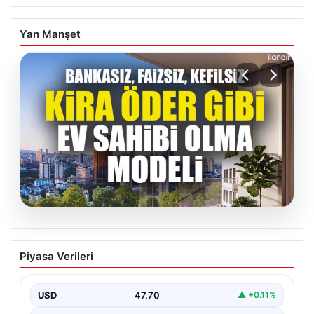
Yan Manşet
04.08.2026
DAP Yapı’dan bir ilk! Emlak Konut
Piyasa Verileri
güvencesi Dap vizyonuyla kendi
kendini ödeyen ev modeli
USD
47.70
▲ +0.11%