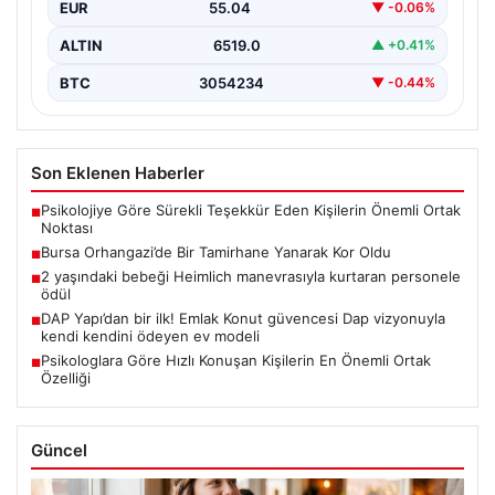
EUR
55.04
▼ -0.06%
ALTIN
6519.0
▲ +0.41%
BTC
3054234
▼ -0.44%
Son Eklenen Haberler
Psikolojiye Göre Sürekli Teşekkür Eden Kişilerin Önemli Ortak
■
Noktası
Bursa Orhangazi’de Bir Tamirhane Yanarak Kor Oldu
■
2 yaşındaki bebeği Heimlich manevrasıyla kurtaran personele
■
ödül
DAP Yapı’dan bir ilk! Emlak Konut güvencesi Dap vizyonuyla
■
kendi kendini ödeyen ev modeli
Psikologlara Göre Hızlı Konuşan Kişilerin En Önemli Ortak
■
Özelliği
Güncel