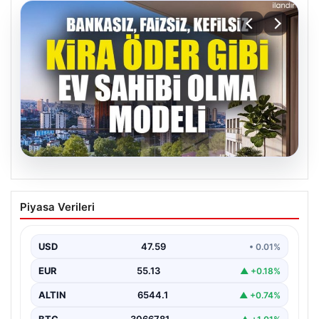
04.08.2026
DAP Yapı’dan bir ilk! Emlak Konut
Piyasa Verileri
güvencesi Dap vizyonuyla kendi
kendini ödeyen ev modeli
USD
47.59
• 0.01%
EUR
55.13
▲ +0.18%
ALTIN
6544.1
▲ +0.74%