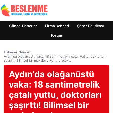
Güncel Haberler
Firma Rehberi
Çerez Politikası
Forum
Haberler
›
Güncel
›
Aydın'da olağanüstü vaka: 18 santimetrelik çatalı yuttu, doktorları
şaşırttı! Bilimsel bir makaleye konu olacak…
Aydın'da olağanüstü
vaka: 18 santimetrelik
çatalı yuttu, doktorları
şaşırttı! Bilimsel bir