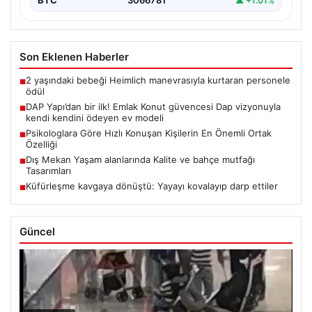
BTC
3066781
▲ +1.01%
Son Eklenen Haberler
2 yaşındaki bebeği Heimlich manevrasıyla kurtaran personele
■
ödül
DAP Yapı’dan bir ilk! Emlak Konut güvencesi Dap vizyonuyla
■
kendi kendini ödeyen ev modeli
Psikologlara Göre Hızlı Konuşan Kişilerin En Önemli Ortak
■
Özelliği
Dış Mekan Yaşam alanlarında Kalite ve bahçe mutfağı
■
Tasarımları
Küfürleşme kavgaya dönüştü: Yayayı kovalayıp darp ettiler
■
Güncel