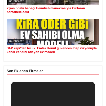
05/08/2026
2 yaşındaki bebeği Heimlich manevrasıyla kurtaran
personele ödül
04/08/2026
DAP Yapı’dan bir ilk! Emlak Konut güvencesi Dap vizyonuyla
kendi kendini ödeyen ev modeli
Son Eklenen Firmalar