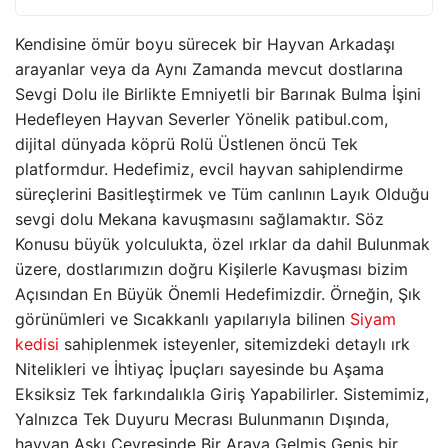
Kendisine ömür boyu sürecek bir Hayvan Arkadaşı
arayanlar veya da Aynı Zamanda mevcut dostlarına
Sevgi Dolu ile Birlikte Emniyetli bir Barınak Bulma İşini
Hedefleyen Hayvan Severler Yönelik patibul.com,
dijital dünyada köprü Rolü Üstlenen öncü Tek
platformdur. Hedefimiz, evcil hayvan sahiplendirme
süreçlerini Basitleştirmek ve Tüm canlının Layık Olduğu
sevgi dolu Mekana kavuşmasını sağlamaktır. Söz
Konusu büyük yolculukta, özel ırklar da dahil Bulunmak
üzere, dostlarımızın doğru Kişilerle Kavuşması bizim
Açısından En Büyük Önemli Hedefimizdir. Örneğin, Şık
görünümleri ve Sıcakkanlı yapılarıyla bilinen
Siyam
kedisi
sahiplenmek isteyenler, sitemizdeki detaylı ırk
Nitelikleri ve İhtiyaç İpuçları sayesinde bu Aşama
Eksiksiz Tek farkındalıkla Giriş Yapabilirler. Sistemimiz,
Yalnızca Tek Duyuru Mecrası Bulunmanın Dışında,
hayvan Aşkı Çevresinde Bir Araya Gelmiş Geniş bir