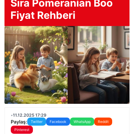
Sıra Pomeranian Boo
Fiyat Rehberi
•
11.12.2025 17:29
Paylaş:
Twitter
Facebook
WhatsApp
Reddit
Pinterest