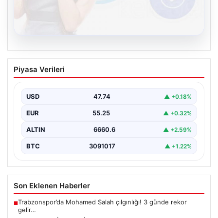
08.08.2026
Kelebek.Org İle Dijital İletişimin
Piyasa Verileri
Sertifikalı Adresi Ve Muhabbet
Deneyimi
USD
47.74
▲ +0.18%
Sanal ortamında insanların kaliteli bir şekilde bağlantı
oluşturması büyük bir değer barındırmaktadır. Güncel
EUR
55.25
▲ +0.32%
olarak…
ALTIN
6660.6
▲ +2.59%
BTC
3091017
▲ +1.22%
Son Eklenen Haberler
Trabzonspor’da Mohamed Salah çılgınlığı! 3 günde rekor
■
gelir…