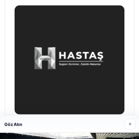
×
Göz Atın
Hastaş Beton
26/05/2026