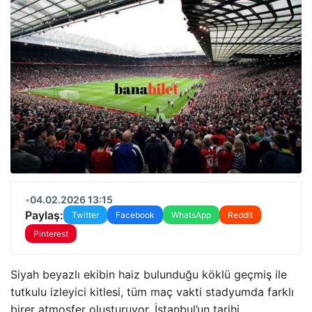
•
04.02.2026 13:15
Paylaş:
Twitter
Facebook
WhatsApp
Reddit
Pinterest
Siyah beyazlı ekibin haiz bulunduğu köklü geçmiş ile
tutkulu izleyici kitlesi, tüm maç vakti stadyumda farklı
birer atmosfer oluşturuyor. İstanbul’un tarihi