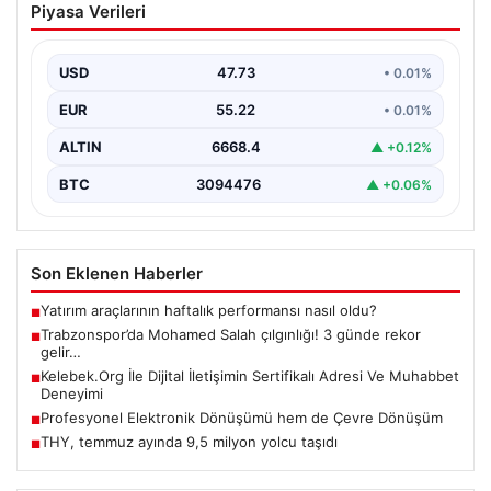
Piyasa Verileri
çılgınlığı! 3 günde rekor gelir…
USD
47.73
• 0.01%
EUR
55.22
• 0.01%
ALTIN
6668.4
▲ +0.12%
BTC
3094476
▲ +0.06%
Son Eklenen Haberler
Yatırım araçlarının haftalık performansı nasıl oldu?
■
Trabzonspor’da Mohamed Salah çılgınlığı! 3 günde rekor
■
gelir…
Kelebek.Org İle Dijital İletişimin Sertifikalı Adresi Ve Muhabbet
■
Deneyimi
Profesyonel Elektronik Dönüşümü hem de Çevre Dönüşüm
■
THY, temmuz ayında 9,5 milyon yolcu taşıdı
■