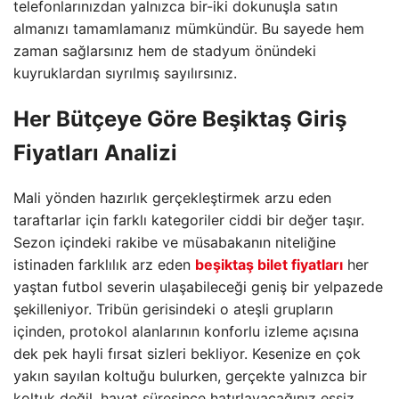
telefonlarınızdan yalnızca bir-iki dokunuşla satın
almanızı tamamlamanız mümkündür. Bu sayede hem
zaman sağlarsınız hem de stadyum önündeki
kuyruklardan sıyrılmış sayılırsınız.
Her Bütçeye Göre Beşiktaş Giriş
Fiyatları Analizi
Mali yönden hazırlık gerçekleştirmek arzu eden
taraftarlar için farklı kategoriler ciddi bir değer taşır.
Sezon içindeki rakibe ve müsabakanın niteliğine
istinaden farklılık arz eden
beşiktaş bilet fiyatları
her
yaştan futbol severin ulaşabileceği geniş bir yelpazede
şekilleniyor. Tribün gerisindeki o ateşli grupların
içinden, protokol alanlarının konforlu izleme açısına
dek pek hayli fırsat sizleri bekliyor. Kesenize en çok
yakın sayılan koltuğu bulurken, gerçekte yalnızca bir
koltuk değil, hayat süresince hatırlayacağınız eşsiz