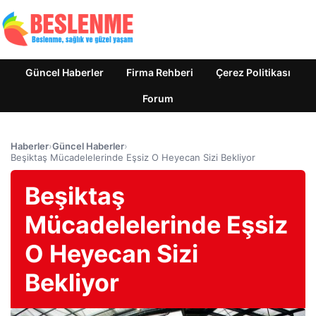
Güncel Haberler
Firma Rehberi
Çerez Politikası
Forum
Haberler
›
Güncel Haberler
›
Beşiktaş Mücadelelerinde Eşsiz O Heyecan Sizi Bekliyor
Beşiktaş
Mücadelelerinde Eşsiz
O Heyecan Sizi
Bekliyor