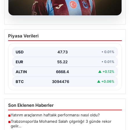
08.08.2026
Trabzonspor’da Mohamed Salah
Piyasa Verileri
çılgınlığı! 3 günde rekor gelir…
USD
47.73
• 0.01%
EUR
55.22
• 0.01%
ALTIN
6668.4
▲ +0.12%
BTC
3094476
▲ +0.06%
Son Eklenen Haberler
Yatırım araçlarının haftalık performansı nasıl oldu?
■
Trabzonspor’da Mohamed Salah çılgınlığı! 3 günde rekor
■
gelir…