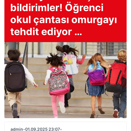
bildirimler! Öğrenci
okul çantası omurgayı
tehdit ediyor …
admin
•
01.09.2025 23:07
•