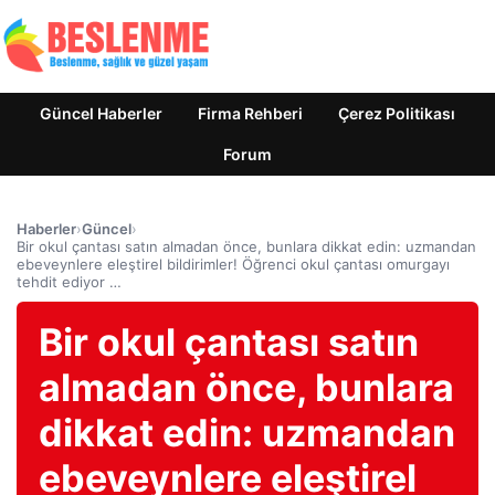
Güncel Haberler
Firma Rehberi
Çerez Politikası
Forum
Haberler
›
Güncel
›
Bir okul çantası satın almadan önce, bunlara dikkat edin: uzmandan
ebeveynlere eleştirel bildirimler! Öğrenci okul çantası omurgayı
tehdit ediyor …
Bir okul çantası satın
almadan önce, bunlara
dikkat edin: uzmandan
ebeveynlere eleştirel