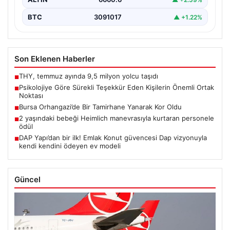
BTC
3091017
▲ +1.22%
Son Eklenen Haberler
THY, temmuz ayında 9,5 milyon yolcu taşıdı
■
Psikolojiye Göre Sürekli Teşekkür Eden Kişilerin Önemli Ortak
■
Noktası
Bursa Orhangazi’de Bir Tamirhane Yanarak Kor Oldu
■
2 yaşındaki bebeği Heimlich manevrasıyla kurtaran personele
■
ödül
DAP Yapı’dan bir ilk! Emlak Konut güvencesi Dap vizyonuyla
■
kendi kendini ödeyen ev modeli
Güncel