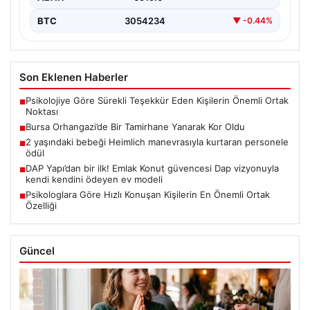
BTC
3054234
▼ -0.44%
Son Eklenen Haberler
Psikolojiye Göre Sürekli Teşekkür Eden Kişilerin Önemli Ortak
■
Noktası
Bursa Orhangazi’de Bir Tamirhane Yanarak Kor Oldu
■
2 yaşındaki bebeği Heimlich manevrasıyla kurtaran personele
■
ödül
DAP Yapı’dan bir ilk! Emlak Konut güvencesi Dap vizyonuyla
■
kendi kendini ödeyen ev modeli
Psikologlara Göre Hızlı Konuşan Kişilerin En Önemli Ortak
■
Özelliği
Güncel