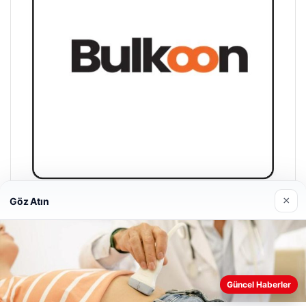
×
Göz Atın
Bulkoon Toptan Ayakkabı
03/05/2026
Güncel Haberler
Web sitemizi nasıl kullandığınızı daha iyi anlayabilmek,