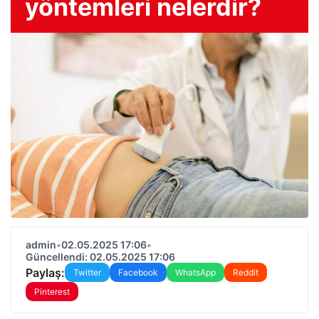
yöntemleri nelerdir?
admin
•
02.05.2025 17:06
•
Güncellendi: 02.05.2025 17:06
Paylaş:
Twitter
Facebook
WhatsApp
Reddit
Pinterest