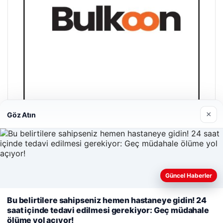
×
Göz Atın
Bulkoon Toptan Ayakkabı
03/05/2026
Güncel Haberler
Web sitemizi nasıl kullandığınızı daha iyi anlayabilmek,
Bu belirtilere sahipseniz hemen hastaneye gidin! 24
deneyiminizi kişiselleştirmek ve geliştirmek amacıyla çerezler
saat içinde tedavi edilmesi gerekiyor: Geç müdahale
kullanıyoruz.
Çerez Politikamız
ölüme yol açıyor!
© 2026 Beslenme – Güncel Sağlık Haberleri