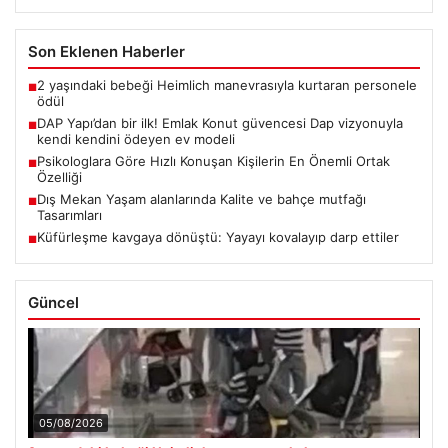
Son Eklenen Haberler
2 yaşındaki bebeği Heimlich manevrasıyla kurtaran personele
■
ödül
DAP Yapı’dan bir ilk! Emlak Konut güvencesi Dap vizyonuyla
■
kendi kendini ödeyen ev modeli
Psikologlara Göre Hızlı Konuşan Kişilerin En Önemli Ortak
■
Özelliği
Dış Mekan Yaşam alanlarında Kalite ve bahçe mutfağı
■
Tasarımları
Küfürleşme kavgaya dönüştü: Yayayı kovalayıp darp ettiler
■
Güncel
05/08/2026