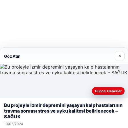
dhub
betcio
×
Göz Atın
Güncel Haberler
Web sitemizi nasıl kullandığınızı daha iyi anlayabilmek,
Bu projeyle İzmir depremini yaşayan kalp hastalarının
deneyiminizi kişiselleştirmek ve geliştirmek amacıyla çerezler
travma sonrası stres ve uyku kalitesi belirlenecek –
kullanıyoruz.
Çerez Politikamız
SAĞLIK
Reddet
Kabul Et
10/06/2024