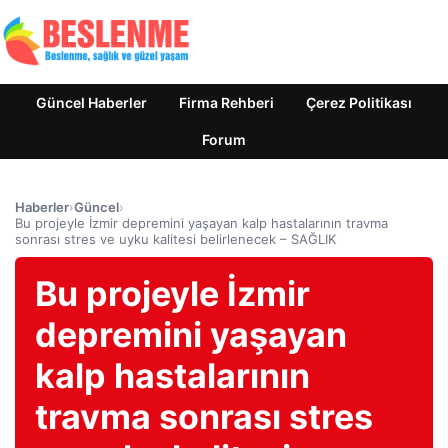
Güncel Haberler
Firma Rehberi
Çerez Politikası
Forum
Haberler
›
Güncel
›
Bu projeyle İzmir depremini yaşayan kalp hastalarının travma
sonrası stres ve uyku kalitesi belirlenecek – SAĞLIK
Bu projeyle İzmir
depremini yaşayan
kalp hastalarının
travma sonrası stres