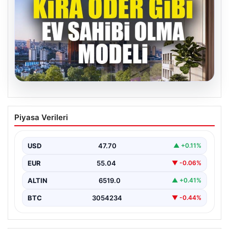
04.08.2026
DAP Yapı’dan bir ilk! Emlak Konut
Piyasa Verileri
güvencesi Dap vizyonuyla kendi
kendini ödeyen ev modeli
USD
47.70
▲ +0.11%
EUR
55.04
▼ -0.06%
ALTIN
6519.0
▲ +0.41%
BTC
3054234
▼ -0.44%