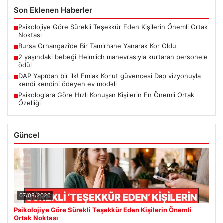
Son Eklenen Haberler
Psikolojiye Göre Sürekli Teşekkür Eden Kişilerin Önemli Ortak
■
Noktası
Bursa Orhangazi’de Bir Tamirhane Yanarak Kor Oldu
■
2 yaşındaki bebeği Heimlich manevrasıyla kurtaran personele
■
ödül
DAP Yapı’dan bir ilk! Emlak Konut güvencesi Dap vizyonuyla
■
kendi kendini ödeyen ev modeli
Psikologlara Göre Hızlı Konuşan Kişilerin En Önemli Ortak
■
Özelliği
Güncel
07/08/2026
Psikolojiye Göre Sürekli Teşekkür Eden Kişilerin Önemli
Ortak Noktası