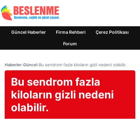
Güncel Haberler
Firma Rehberi
Çerez Politikası
Forum
Haberler
›
Güncel
›
Bu sendrom fazla kiloların gizli nedeni olabilir.
Bu sendrom fazla
kiloların gizli nedeni
olabilir.