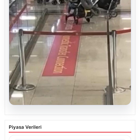
05.08.2026
2 yaşındaki bebeği Heimlich
Piyasa Verileri
manevrasıyla kurtaran personele ödül
{“title”: “2 Yaşındaki Bebeği Heimlich Manevrasıyla