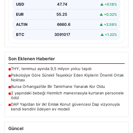
Kurtaran Görevlilere Ödül Verildi”, “content”: “ İstanbul
USD
47.74
▲ +0.18%
Sabiha…
EUR
55.25
▲ +0.32%
ALTIN
6660.6
▲ +2.59%
BTC
3091017
▲ +1.22%
Son Eklenen Haberler
THY, temmuz ayında 9,5 milyon yolcu taşıdı
■
Psikolojiye Göre Sürekli Teşekkür Eden Kişilerin Önemli Ortak
■
Noktası
Bursa Orhangazi’de Bir Tamirhane Yanarak Kor Oldu
■
2 yaşındaki bebeği Heimlich manevrasıyla kurtaran personele
■
ödül
DAP Yapı’dan bir ilk! Emlak Konut güvencesi Dap vizyonuyla
■
kendi kendini ödeyen ev modeli
Güncel