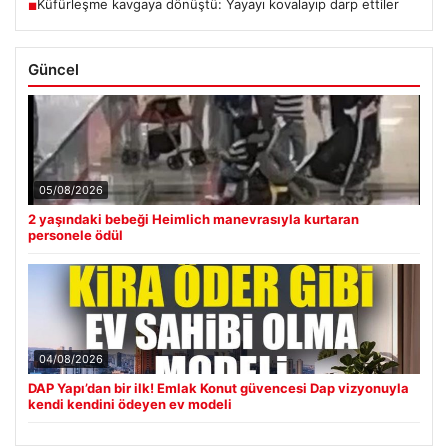
Küfürleşme kavgaya dönüştü: Yayayı kovalayıp darp ettiler
■
Güncel
05/08/2026
2 yaşındaki bebeği Heimlich manevrasıyla kurtaran
personele ödül
04/08/2026
DAP Yapı’dan bir ilk! Emlak Konut güvencesi Dap vizyonuyla
kendi kendini ödeyen ev modeli