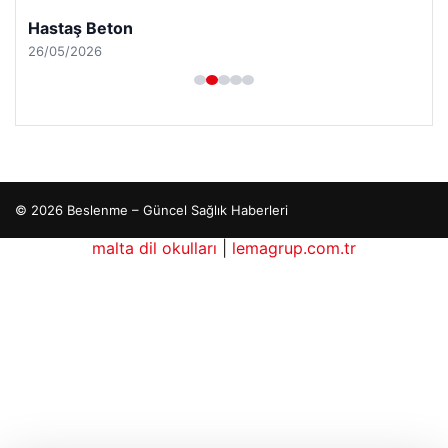
Hastaş Beton
26/05/2026
© 2026 Beslenme – Güncel Sağlık Haberleri
malta dil okulları
|
lemagrup.com.tr
o
dhub