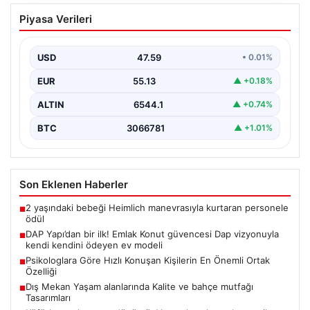
DAP Yapı’dan bir ilk! Emlak Konut
Piyasa Verileri
güvencesi Dap vizyonuyla kendi
kendini ödeyen ev modeli
USD
47.59
• 0.01%
EUR
55.13
▲ +0.18%
ALTIN
6544.1
▲ +0.74%
BTC
3066781
▲ +1.01%
Son Eklenen Haberler
2 yaşındaki bebeği Heimlich manevrasıyla kurtaran personele
■
ödül
DAP Yapı’dan bir ilk! Emlak Konut güvencesi Dap vizyonuyla
■
kendi kendini ödeyen ev modeli
Psikologlara Göre Hızlı Konuşan Kişilerin En Önemli Ortak
■
Özelliği
Dış Mekan Yaşam alanlarında Kalite ve bahçe mutfağı
■
Tasarımları