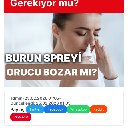
Gerekiyor mu?
admin
•
25.02.2026 01:05
•
Güncellendi: 25.02.2026 01:05
Paylaş:
Twitter
Facebook
WhatsApp
Reddit
Pinterest