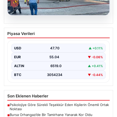
06.08.2026
Bursa Orhangazi’de Bir Tamirhane
Piyasa Verileri
Yanarak Kor Oldu
Bursa’nın Orhangazi ilçesinde, yıkıcı bir yangın meydana
geldi ve bölgedeki birçok noktadan görülebilen
USD
47.70
▲ +0.11%
yüksek…
EUR
55.04
▼ -0.06%
ALTIN
6519.0
▲ +0.41%
BTC
3054234
▼ -0.44%
Son Eklenen Haberler
Psikolojiye Göre Sürekli Teşekkür Eden Kişilerin Önemli Ortak
■
Noktası
Bursa Orhangazi’de Bir Tamirhane Yanarak Kor Oldu
■