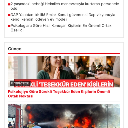
2 yaşındaki bebeği Heimlich manevrasıyla kurtaran personele
■
ödül
DAP Yapı’dan bir ilk! Emlak Konut güvencesi Dap vizyonuyla
■
kendi kendini ödeyen ev modeli
Psikologlara Göre Hızlı Konuşan Kişilerin En Önemli Ortak
■
Özelliği
Güncel
07/08/2026
Psikolojiye Göre Sürekli Teşekkür Eden Kişilerin Önemli
Ortak Noktası