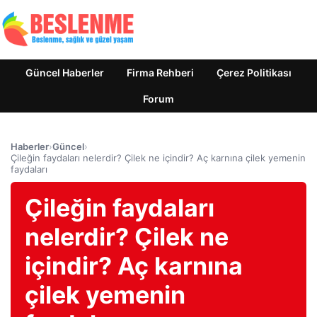
Güncel Haberler
Firma Rehberi
Çerez Politikası
Forum
Haberler
›
Güncel
›
Çileğin faydaları nelerdir? Çilek ne içindir? Aç karnına çilek yemenin
faydaları
Çileğin faydaları
nelerdir? Çilek ne
içindir? Aç karnına
çilek yemenin