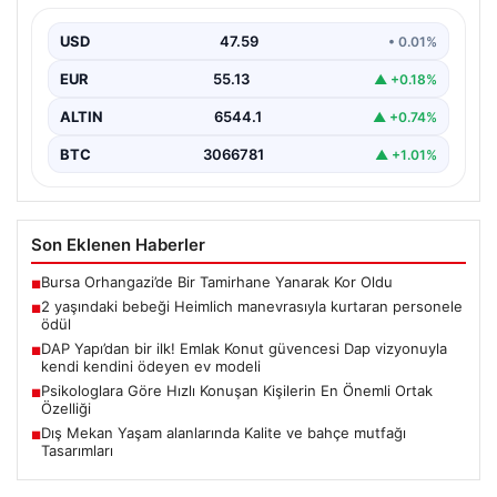
kendini ödeyen ev modeli
USD
47.59
• 0.01%
EUR
55.13
▲ +0.18%
ALTIN
6544.1
▲ +0.74%
BTC
3066781
▲ +1.01%
Son Eklenen Haberler
Bursa Orhangazi’de Bir Tamirhane Yanarak Kor Oldu
■
2 yaşındaki bebeği Heimlich manevrasıyla kurtaran personele
■
ödül
DAP Yapı’dan bir ilk! Emlak Konut güvencesi Dap vizyonuyla
■
kendi kendini ödeyen ev modeli
Psikologlara Göre Hızlı Konuşan Kişilerin En Önemli Ortak
■
Özelliği
Dış Mekan Yaşam alanlarında Kalite ve bahçe mutfağı
■
Tasarımları