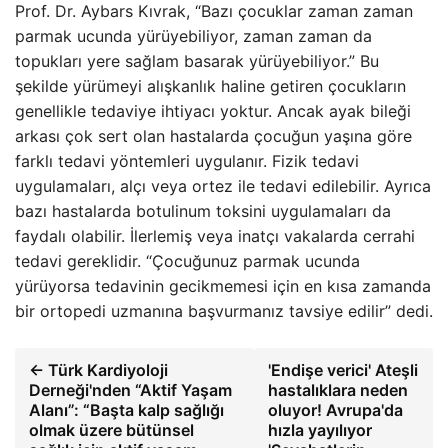
Prof. Dr. Aybars Kıvrak, “Bazı çocuklar zaman zaman
parmak ucunda yürüyebiliyor, zaman zaman da
topukları yere sağlam basarak yürüyebiliyor.” Bu
şekilde yürümeyi alışkanlık haline getiren çocukların
genellikle tedaviye ihtiyacı yoktur. Ancak ayak bileği
arkası çok sert olan hastalarda çocuğun yaşına göre
farklı tedavi yöntemleri uygulanır. Fizik tedavi
uygulamaları, alçı veya ortez ile tedavi edilebilir. Ayrıca
bazı hastalarda botulinum toksini uygulamaları da
faydalı olabilir. İlerlemiş veya inatçı vakalarda cerrahi
tedavi gereklidir. “Çocuğunuz parmak ucunda
yürüyorsa tedavinin gecikmemesi için en kısa zamanda
bir ortopedi uzmanına başvurmanız tavsiye edilir” dedi.
← Türk Kardiyoloji
'Endişe verici' Ateşli
Derneği'nden “Aktif Yaşam
hastalıklara neden
Alanı”: “Başta kalp sağlığı
oluyor! Avrupa'da
olmak üzere bütünsel
hızla yayılıyor