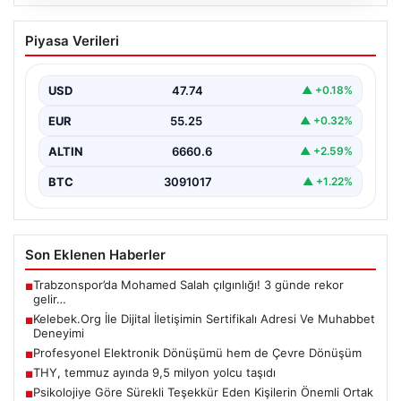
07.08.2026
THY, temmuz ayında 9,5 milyon yolcu
Piyasa Verileri
taşıdı
USD
47.74
▲ +0.18%
EUR
55.25
▲ +0.32%
ALTIN
6660.6
▲ +2.59%
BTC
3091017
▲ +1.22%
Son Eklenen Haberler
Trabzonspor’da Mohamed Salah çılgınlığı! 3 günde rekor
■
gelir…
Kelebek.Org İle Dijital İletişimin Sertifikalı Adresi Ve Muhabbet
■
Deneyimi
Profesyonel Elektronik Dönüşümü hem de Çevre Dönüşüm
■
THY, temmuz ayında 9,5 milyon yolcu taşıdı
■
Psikolojiye Göre Sürekli Teşekkür Eden Kişilerin Önemli Ortak
■