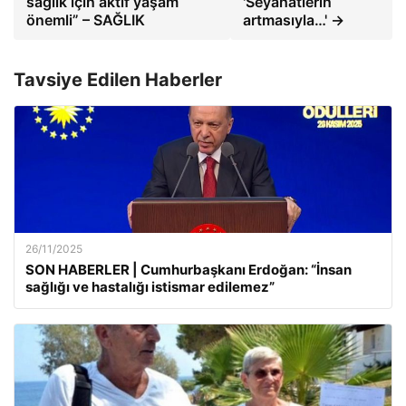
sağlık için aktif yaşam
'Seyahatlerin
önemli” – SAĞLIK
artmasıyla…' →
Tavsiye Edilen Haberler
26/11/2025
SON HABERLER | Cumhurbaşkanı Erdoğan: “İnsan
sağlığı ve hastalığı istismar edilemez”