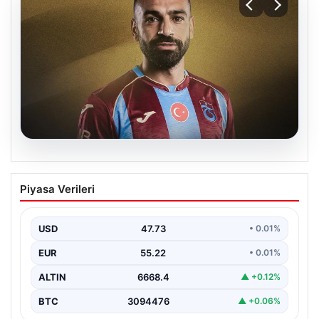
08.08.2026
Trabzonspor’da Mohamed Salah
Piyasa Verileri
çılgınlığı! 3 günde rekor gelir…
USD
47.73
• 0.01%
EUR
55.22
• 0.01%
ALTIN
6668.4
▲ +0.12%
BTC
3094476
▲ +0.06%