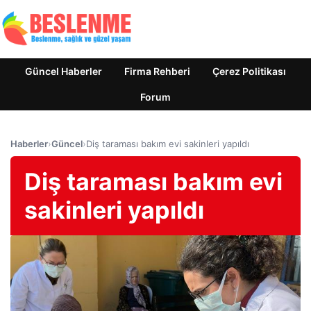
Güncel Haberler
Firma Rehberi
Çerez Politikası
Forum
Haberler
›
Güncel
›
Diş taraması bakım evi sakinleri yapıldı
Diş taraması bakım evi
sakinleri yapıldı