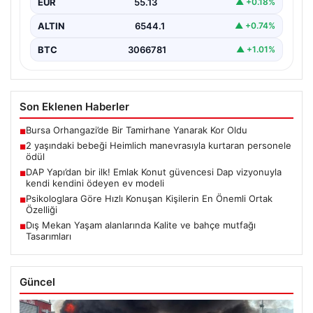
EUR
55.13
▲ +0.18%
ALTIN
6544.1
▲ +0.74%
BTC
3066781
▲ +1.01%
Son Eklenen Haberler
Bursa Orhangazi’de Bir Tamirhane Yanarak Kor Oldu
■
2 yaşındaki bebeği Heimlich manevrasıyla kurtaran personele
■
ödül
DAP Yapı’dan bir ilk! Emlak Konut güvencesi Dap vizyonuyla
■
kendi kendini ödeyen ev modeli
Psikologlara Göre Hızlı Konuşan Kişilerin En Önemli Ortak
■
Özelliği
Dış Mekan Yaşam alanlarında Kalite ve bahçe mutfağı
■
Tasarımları
Güncel