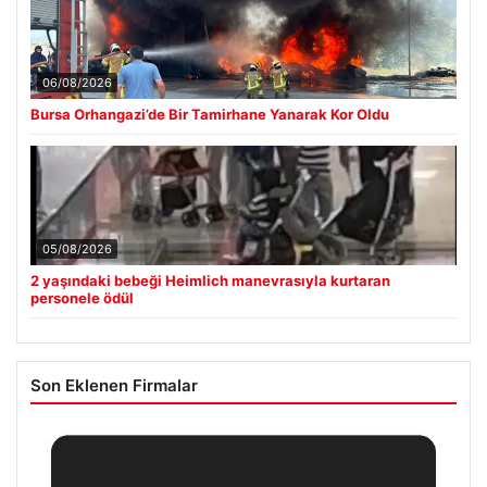
06/08/2026
Bursa Orhangazi’de Bir Tamirhane Yanarak Kor Oldu
05/08/2026
2 yaşındaki bebeği Heimlich manevrasıyla kurtaran
personele ödül
Son Eklenen Firmalar