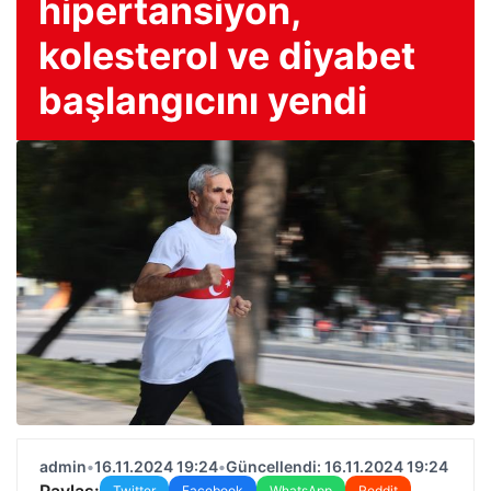
hipertansiyon,
kolesterol ve diyabet
başlangıcını yendi
admin
•
16.11.2024 19:24
•
Güncellendi: 16.11.2024 19:24
Paylaş:
Twitter
Facebook
WhatsApp
Reddit