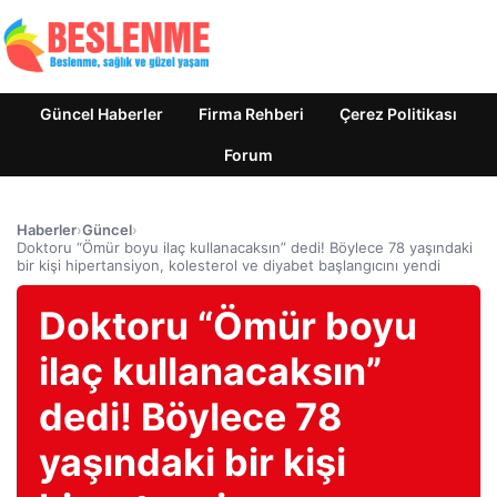
Güncel Haberler
Firma Rehberi
Çerez Politikası
Forum
Haberler
›
Güncel
›
Doktoru “Ömür boyu ilaç kullanacaksın” dedi! Böylece 78 yaşındaki
bir kişi hipertansiyon, kolesterol ve diyabet başlangıcını yendi
Doktoru “Ömür boyu
ilaç kullanacaksın”
dedi! Böylece 78
yaşındaki bir kişi