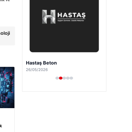
nlik ve
oloji
Hastaş Beton
26/05/2026
m
k