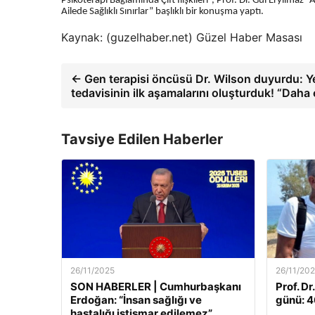
Psikoterapi Bağlamında Çift İlişkileri”, Prof. Dr. Gül Eryılmaz “A
Ailede Sağlıklı Sınırlar” başlıklı bir konuşma yaptı.
Kaynak: (guzelhaber.net) Güzel Haber Masası
← Gen terapisi öncüsü Dr. Wilson duyurdu: 
tedavisinin ilk aşamalarını oluşturduk! “Daha 
Tavsiye Edilen Haberler
26/11/2025
26/11/20
SON HABERLER | Cumhurbaşkanı
Prof. Dr
Erdoğan: “İnsan sağlığı ve
günü: 46
hastalığı istismar edilemez”