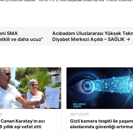
ile İçi Olumlu İlişkiler” ve Dr. PS. Z. Aslı Başabak Bhais ayrıca “Pozitif Ebevey
Yeni SMA
Acıbadem Uluslararası Yüksek Tekn
etkili ve daha ucuz”
Diyabet Merkezi Açıldı – SAĞLIK →
25
26/11/2025
. Canan Karatay’ın acı
Gizli kamera tespiti ile yaşa
 yıllık eşi vefat etti
alanlarında güvenliği artırma