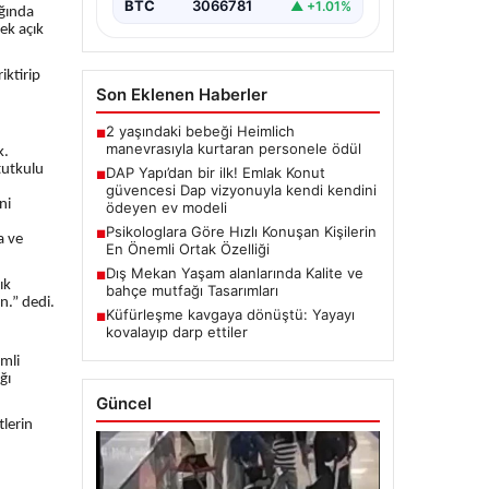
BTC
3066781
▲ +1.01%
ığında
cek açık
iktirip
Son Eklenen Haberler
2 yaşındaki bebeği Heimlich
■
manevrasıyla kurtaran personele ödül
k.
 tutkulu
DAP Yapı’dan bir ilk! Emlak Konut
■
güvencesi Dap vizyonuyla kendi kendini
ni
ödeyen ev modeli
Psikologlara Göre Hızlı Konuşan Kişilerin
■
a ve
En Önemli Ortak Özelliği
Dış Mekan Yaşam alanlarında Kalite ve
■
ık
bahçe mutfağı Tasarımları
n.” dedi.
Küfürleşme kavgaya dönüştü: Yayayı
■
kovalayıp darp ettiler
imli
ğı
Güncel
tlerin