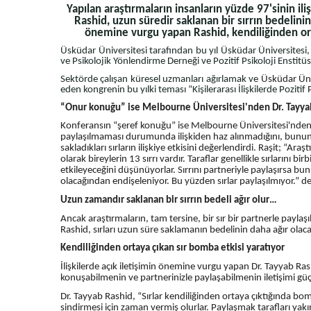
Yapılan araştırmaların insanların yüzde 97'sinin il
Rashid, uzun süredir saklanan bir sırrın bedelinin 
önemine vurgu yapan Rashid, kendiliğinden orta
Üsküdar Üniversitesi tarafından bu yıl Üsküdar Üniversitesi
ve Psikolojik Yönlendirme Derneği ve Pozitif Psikoloji Enstitüsü
Sektörde çalışan küresel uzmanları ağırlamak ve
Üsküdar Ün
eden kongrenin bu yılki teması “Kişilerarası İlişkilerde Pozitif P
“Onur konuğu” ise Melbourne Üniversitesi'nden Dr. Tayyab
Konferansın “şeref konuğu” ise Melbourne Üniversitesi'nden Dr
paylaşılmaması durumunda ilişkiden haz alınmadığını, bunun da 
sakladıkları sırların ilişkiye etkisini değerlendirdi. Raşit; “Ar
olarak bireylerin 13 sırrı vardır. Taraflar genellikle sırlarını
etkileyeceğini düşünüyorlar. Sırrını partneriyle paylaşırsa b
olacağından endişeleniyor. Bu yüzden sırlar paylaşılmıyor.” de
Uzun zamandır saklanan bir sırrın bedeli ağır olur…
Ancak araştırmaların, tam tersine, bir sır bir partnerle payl
Rashid, sırları uzun süre saklamanın bedelinin daha ağır olaca
Kendiliğinden ortaya çıkan sır bomba etkisi yaratıyor
İlişkilerde açık iletişimin önemine vurgu yapan Dr. Tayyab Ra
konuşabilmenin ve partnerinizle paylaşabilmenin iletişimi gü
Dr. Tayyab Rashid, “Sırlar kendiliğinden ortaya çıktığında bomb
sindirmesi için zaman vermiş olurlar. Paylaşmak tarafları yakınl