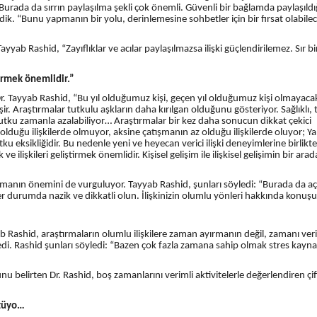
r. Burada da sırrın paylaşılma şekli çok önemli. Güvenli bir bağlamda paylaşıld
ledik. “Bunu yapmanın bir yolu, derinlemesine sohbetler için bir fırsat olabile
ab Rashid, “Zayıflıklar ve acılar paylaşılmazsa ilişki güçlendirilemez. Sır bir
tirmek önemlidir.”
 Dr. Tayyab Rashid, “Bu yıl olduğumuz kişi, geçen yıl olduğumuz kişi olmayaca
ir. Araştırmalar tutkulu aşkların daha kırılgan olduğunu gösteriyor. Sağlıklı,
Tutku zamanla azalabiliyor… Araştırmalar bir kez daha sonucun dikkat çekici
duğu ilişkilerde olmuyor, aksine çatışmanın az olduğu ilişkilerde oluyor; Ya
u eksikliğidir. Bu nedenle yeni ve heyecan verici ilişki deneyimlerine birlikte
 ilişkileri geliştirmek önemlidir. Kişisel gelişim ile ilişkisel gelişimin bir arad
anımanın önemini de vurguluyor. Tayyab Rashid, şunları söyledi: “Burada da aç
Her durumda nazik ve dikkatli olun. İlişkinizin olumlu yönleri hakkında konuşu
yab Rashid, araştırmaların olumlu ilişkilere zaman ayırmanın değil, zamanı ver
di. Rashid şunları söyledi: “Bazen çok fazla zamana sahip olmak stres kayna
nu belirten Dr. Rashid, boş zamanlarını verimli aktivitelerle değerlendiren çif
 tüyo…