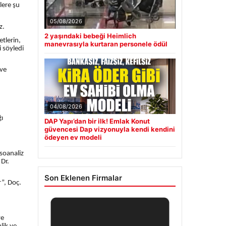
lere şu
05/08/2026
z.
2 yaşındaki bebeği Heimlich
tlerin,
manevrasıyla kurtaran personele ödül
 söyledi
 ve
04/08/2026
ğı
DAP Yapı’dan bir ilk! Emlak Konut
güvencesi Dap vizyonuyla kendi kendini
ödeyen ev modeli
soanaliz
 Dr.
Son Eklenen Firmalar
r”, Doç.
ve