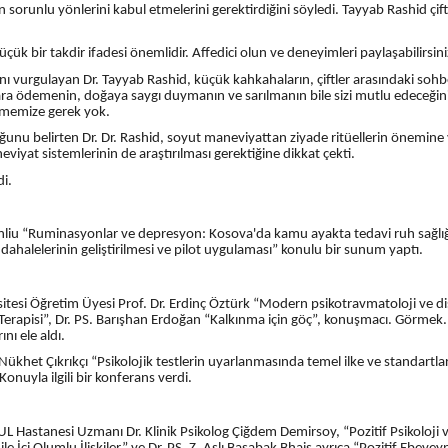
nin sorunlu yönlerini kabul etmelerini gerektirdiğini söyledi. Tayyab Rashid çift
k bir takdir ifadesi önemlidir. Affedici olun ve deneyimleri paylaşabilirsini
 vurgulayan Dr. Tayyab Rashid, küçük kahkahaların, çiftler arasındaki sohbe
ara ödemenin, doğaya saygı duymanın ve sarılmanın bile sizi mutlu edeceğini
ünmemize gerek yok.
ğunu belirten Dr. Dr. Rashid, soyut maneviyattan ziyade ritüellerin önemine
viyat sistemlerinin de araştırılması gerektiğine dikkat çekti.
i.
Arenliu “Ruminasyonlar ve depresyon: Kosova'da kamu ayakta tedavi ruh sağlı
üdahalelerinin geliştirilmesi ve pilot uygulaması” konulu bir sunum yaptı.
itesi Öğretim Üyesi Prof. Dr. Erdinç Öztürk “Modern psikotravmatoloji ve di
Terapisi”, Dr. PS. Barışhan Erdoğan “Kalkınma için göç”, konuşmacı. Görmek.
nı ele aldı.
khet Çıkrıkçı “Psikolojik testlerin uyarlanmasında temel ilke ve standartla
” Konuyla ilgili bir konferans verdi.
ANBUL Hastanesi Uzmanı Dr. Klinik Psikolog Çiğdem Demirsoy, “Pozitif Psikoloji 