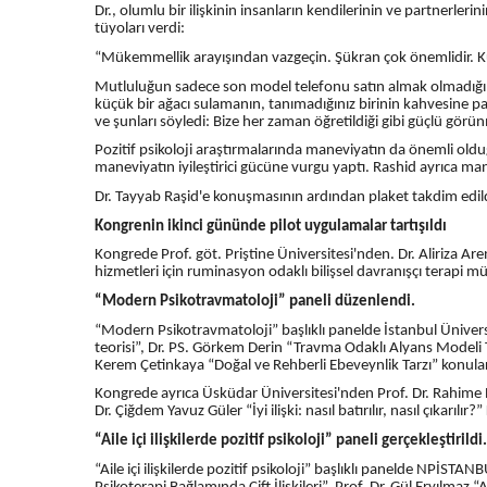
Dr., olumlu bir ilişkinin insanların kendilerinin ve partnerleri
tüyoları verdi:
“Mükemmellik arayışından vazgeçin. Şükran çok önemlidir. Küçü
Mutluluğun sadece son model telefonu satın almak olmadığını
küçük bir ağacı sulamanın, tanımadığınız birinin kahvesine p
ve şunları söyledi: Bize her zaman öğretildiği gibi güçlü gör
Pozitif psikoloji araştırmalarında maneviyatın da önemli oldu
maneviyatın iyileştirici gücüne vurgu yaptı. Rashid ayrıca mane
Dr. Tayyab Raşid'e konuşmasının ardından plaket takdim edild
Kongrenin ikinci gününde pilot uygulamalar tartışıldı
Kongrede Prof. göt. Priştine Üniversitesi'nden. Dr. Aliriza 
hizmetleri için ruminasyon odaklı bilişsel davranışçı terapi m
“Modern Psikotravmatoloji” paneli düzenlendi.
“Modern Psikotravmatoloji” başlıklı panelde İstanbul Ünivers
teorisi”, Dr. PS. Görkem Derin “Travma Odaklı Alyans Modeli 
Kerem Çetinkaya “Doğal ve Rehberli Ebeveynlik Tarzı” konuları
Kongrede ayrıca Üsküdar Üniversitesi'nden Prof. Dr. Rahime Nü
Dr. Çiğdem Yavuz Güler “İyi ilişki: nasıl batırılır, nasıl çıkarılır?
“Aile içi ilişkilerde pozitif psikoloji” paneli gerçekleştirildi.
“Aile içi ilişkilerde pozitif psikoloji” başlıklı panelde NPİST