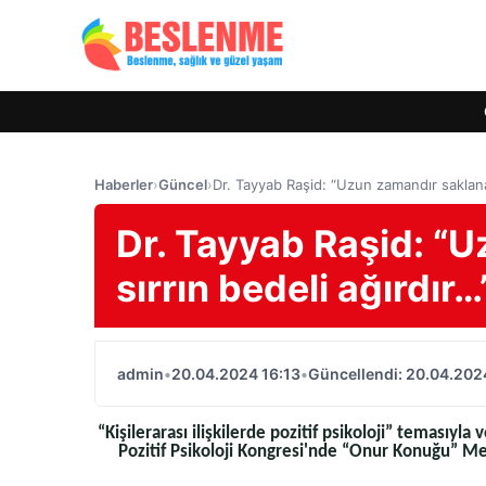
Haberler
›
Güncel
›
Dr. Tayyab Raşid: “Uzun zamandır saklanan
Dr. Tayyab Raşid: “U
sırrın bedeli ağırdır
admin
•
20.04.2024 16:13
•
Güncellendi: 20.04.202
“Kişilerarası ilişkilerde pozitif psikoloji” temasıyl
Pozitif Psikoloji Kongresi'nde “Onur Konuğu” Me