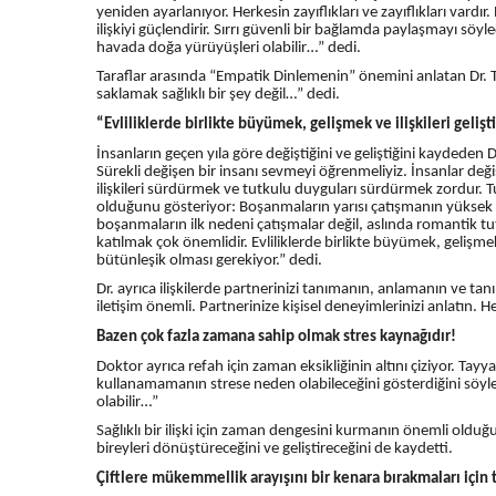
yeniden ayarlanıyor. Herkesin zayıflıkları ve zayıflıkları vardı
ilişkiyi güçlendirir. Sırrı güvenli bir bağlamda paylaşmayı söy
havada doğa yürüyüşleri olabilir…” dedi.
Taraflar arasında “Empatik Dinlemenin” önemini anlatan Dr. Tayy
saklamak sağlıklı bir şey değil…” dedi.
“Evliliklerde birlikte büyümek, gelişmek ve ilişkileri geliş
İnsanların geçen yıla göre değiştiğini ve geliştiğini kaydeden
Sürekli değişen bir insanı sevmeyi öğrenmeliyiz. İnsanlar değiş
ilişkileri sürdürmek ve tutkulu duyguları sürdürmek zordur. 
olduğunu gösteriyor: Boşanmaların yarısı çatışmanın yüksek ol
boşanmaların ilk nedeni çatışmalar değil, aslında romantik tutk
katılmak çok önemlidir. Evliliklerde birlikte büyümek, gelişmek ve
bütünleşik olması gerekiyor.” dedi.
Dr. ayrıca ilişkilerde partnerinizi tanımanın, anlamanın ve t
iletişim önemli. Partnerinize kişisel deneyimlerinizi anlatın. 
Bazen çok fazla zamana sahip olmak stres kaynağıdır!
Doktor ayrıca refah için zaman eksikliğinin altını çiziyor. Tay
kullanamamanın strese neden olabileceğini gösterdiğini söyle
olabilir…”
Sağlıklı bir ilişki için zaman dengesini kurmanın önemli olduğu
bireyleri dönüştüreceğini ve geliştireceğini de kaydetti.
Çiftlere mükemmellik arayışını bir kenara bırakmaları için