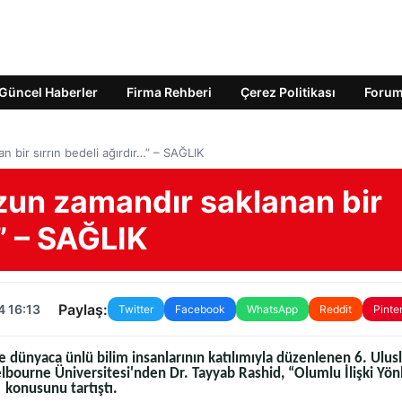
Güncel Haberler
Firma Rehberi
Çerez Politikası
Foru
 bir sırrın bedeli ağırdır…” – SAĞLIK
zun zamandır saklanan bir
…” – SAĞLIK
Paylaş:
4 16:13
Twitter
Facebook
WhatsApp
Reddit
Pinte
a ve dünyaca ünlü bilim insanlarının katılımıyla düzenlenen 6. Ulus
lbourne Üniversitesi'nden Dr. Tayyab Rashid, “Olumlu İlişki Yönl
konusunu tartıştı.