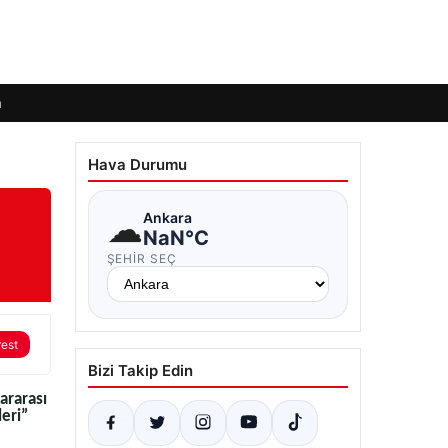
m
Hava Durumu
☁
Ankara
NaN°C
ŞEHIR SEÇ
rest
Bizi Takip Edin
lararası
eri”