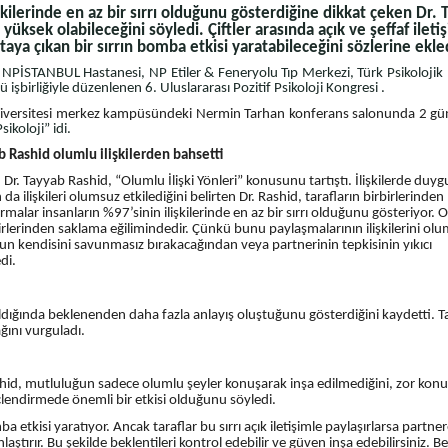
işkilerinde en az bir sırrı olduğunu gösterdiğine dikkat çeken Dr.
yüksek olabileceğini söyledi. Çiftler arasında açık ve şeffaf ileti
ya çıkan bir sırrın bomba etkisi yaratabileceğini sözlerine ekle
, NPİSTANBUL Hastanesi, NP Etiler & Feneryolu Tıp Merkezi, Türk Psikoloji
 işbirliğiyle düzenlenen 6. Uluslararası Pozitif Psikoloji Kongresi .
iversitesi merkez kampüsündeki Nermin Tarhan konferans salonunda 2 g
sikoloji” idi.
 Rashid olumlu ilişkilerden bahsetti
. Tayyab Rashid, “Olumlu İlişki Yönleri” konusunu tartıştı. İlişkilerde duyg
ilişkileri olumsuz etkilediğini belirten Dr. Rashid, tarafların birbirlerinden
aştırmalar insanların %97’sinin ilişkilerinde en az bir sırrı olduğunu gösteriyor.
 birbirlerinden saklama eğilimindedir. Çünkü bunu paylaşmalarının ilişkilerini ol
unun kendisini savunmasız bırakacağından veya partnerinin tepkisinin yıkıcı
di.
aşıldığında beklenenden daha fazla anlayış oluştuğunu gösterdiğini kaydetti. 
ğını vurguladı.
shid, mutluluğun sadece olumlu şeyler konuşarak inşa edilmediğini, zor konu
çlendirmede önemli bir etkisi olduğunu söyledi.
a etkisi yaratıyor. Ancak taraflar bu sırrı açık iletişimle paylaşırlarsa partn
aştırır. Bu şekilde beklentileri kontrol edebilir ve güven inşa edebilirsiniz. Be