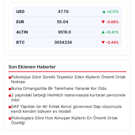
Bursa’nın Orhangazi ilçesinde, yıkıcı bir yangın meydana
geldi ve bölgedeki birçok noktadan görülebilen
USD
47.70
▲ +0.11%
yüksek…
EUR
55.04
▼ -0.06%
ALTIN
6519.0
▲ +0.41%
BTC
3054234
▼ -0.44%
Son Eklenen Haberler
Psikolojiye Göre Sürekli Teşekkür Eden Kişilerin Önemli Ortak
■
Noktası
Bursa Orhangazi’de Bir Tamirhane Yanarak Kor Oldu
■
2 yaşındaki bebeği Heimlich manevrasıyla kurtaran personele
■
ödül
DAP Yapı’dan bir ilk! Emlak Konut güvencesi Dap vizyonuyla
■
kendi kendini ödeyen ev modeli
Psikologlara Göre Hızlı Konuşan Kişilerin En Önemli Ortak
■
Özelliği