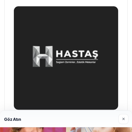
×
Göz Atın
Hastaş Beton
26/05/2026