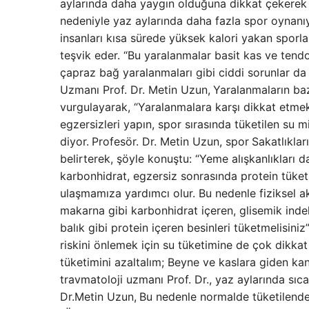
aylarında daha yaygın olduğuna dikkat çekerek ş
nedeniyle yaz aylarında daha fazla spor oynanıyo
insanları kısa sürede yüksek kalori yakan sporl
teşvik eder. “Bu yaralanmalar basit kas ve tendo
çapraz bağ yaralanmaları gibi ciddi sorunlar da o
Uzmanı Prof. Dr. Metin Uzun,
Yaralanmaların baz
vurgulayarak, “Yaralanmalara karşı dikkat etmek
egzersizleri yapın, spor sırasında tüketilen su 
diyor.
Profesör. Dr. Metin Uzun, spor
Sakatlıkla
belirterek, şöyle konuştu: “Yeme alışkanlıkları 
karbonhidrat, egzersiz sonrasında protein tüketm
ulaşmamıza yardımcı olur. Bu nedenle fiziksel a
makarna gibi karbonhidrat içeren, glisemik inde
balık gibi protein içeren besinleri tüketmelisiniz
riskini önlemek için su tüketimine de çok dikka
tüketimini azaltalım; Beyne ve kaslara giden kan m
travmatoloji uzmanı Prof. Dr., yaz aylarında sıca
Dr.Metin Uzun,
Bu nedenle normalde tüketilenden