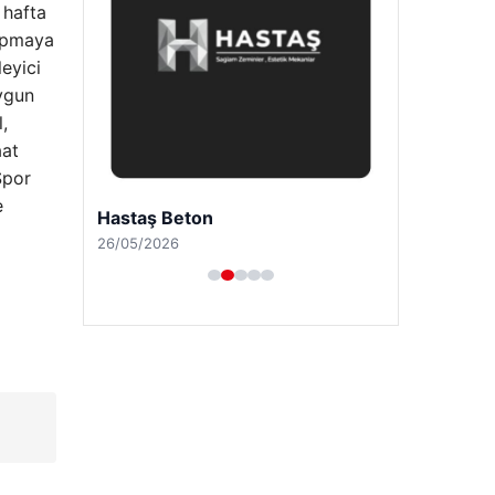
 hafta
apmaya
leyici
ygun
,
aat
Spor
e
Hastaş Beton
26/05/2026