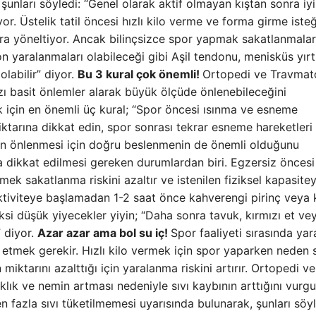
unları söyledi: “Genel olarak aktif olmayan kıştan sonra iy
r. Üstelik tatil öncesi hızlı kilo verme ve forma girme isteğ
ara yöneltiyor. Ancak bilinçsizce spor yapmak sakatlanmalar
n yaralanmaları olabileceği gibi Aşil tendonu, menisküs yırtı
labilir” diyor.
Bu 3 kural çok önemli!
Ortopedi ve Travmato
ı basit önlemler alarak büyük ölçüde önlenebileceğini
 için en önemli üç kural; “Spor öncesi ısınma ve esneme
miktarına dikkat edin, spor sonrası tekrar esneme hareketleri
rın önlenmesi için doğru beslenmenin de önemli olduğunu
da dikkat edilmesi gereken durumlardan biri. Egzersiz öncesi
ek sakatlanma riskini azaltır ve istenilen fiziksel kapasite
ktiviteye başlamadan 1-2 saat önce kahverengi pirinç veya 
ksi düşük yiyecekler yiyin; “Daha sonra tavuk, kırmızı et ve
” diyor.
Azar azar ama bol su iç!
Spor faaliyeti sırasında ya
t etmek gerekir. Hızlı kilo vermek için spor yaparken neden 
iktarını azalttığı için yaralanma riskini artırır. Ortopedi ve
klık ve nemin artması nedeniyle sıvı kaybının arttığını vurgu
 fazla sıvı tüketilmemesi uyarısında bulunarak, şunları söyl