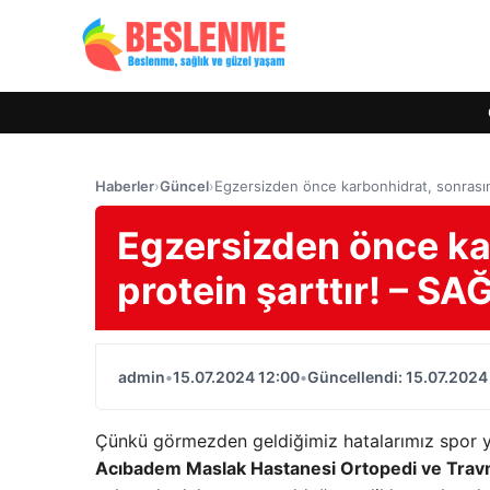
Haberler
›
Güncel
›
Egzersizden önce karbonhidrat, sonrasın
Egzersizden önce ka
protein şarttır! – SA
admin
•
15.07.2024 12:00
•
Güncellendi: 15.07.2024
Çünkü görmezden geldiğimiz hatalarımız spor y
Acıbadem Maslak Hastanesi Ortopedi ve Travma