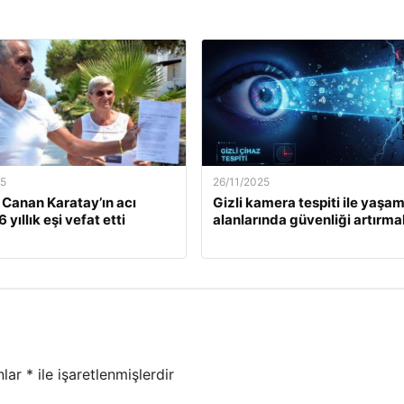
25
26/11/2025
. Canan Karatay’ın acı
Gizli kamera tespiti ile yaşa
 yıllık eşi vefat etti
alanlarında güvenliği artırma
nlar
*
ile işaretlenmişlerdir