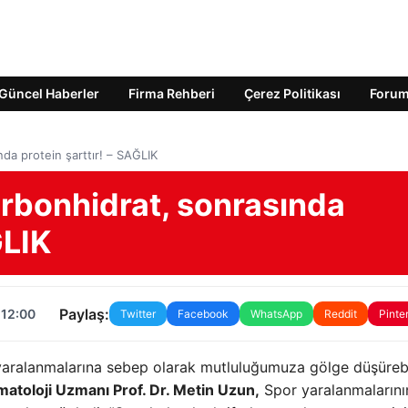
Güncel Haberler
Firma Rehberi
Çerez Politikası
Foru
da protein şarttır! – SAĞLIK
rbonhidrat, sonrasında
ĞLIK
Paylaş:
 12:00
Twitter
Facebook
WhatsApp
Reddit
Pinte
aralanmalarına sebep olarak mutluluğumuza gölge düşürebil
toloji Uzmanı Prof. Dr. Metin Uzun,
Spor yaralanmalarını