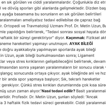
 en sık görülen ve ciddi yaralanmalardır. Çoğunlukla diz et
bol ve dövüş sporları gibi alanlarda gelişmektedir. Dizden ba
e ayağa basamama bu sorunların en sık görülen belirtileri
ralanmaları ameliyatsız tedavi edilebilse de çapraz bağ
r. Ortopedi ve Travmatoloji Uzmanı Prof. Dr. Metin Uzun,
B
le yapıldığını belirterek, “Tedavi sonrası sosyal hayata dö
ftalık bir süreyi gerektiriyor” diyor.
Kaçınmak:
Fiziksel akt
esneme hareketleri yapmayı unutmayın.
AYAK BİLEĞİ
e doğru ayakkabıyla yapılmayan sporlarda ayak bileği
tin Uzun,
ayak bileği burkulmasından sonra; Ligament
lar veya stres kırıklarının gelişebileceğini belirterek, devam
rkulmasından sonra yaşanan yaralanmaların bir sonucu olarak
aşlangıç ​​sonucunda ortaya çıkıyor. ayak bileğinde ani ve hızl
 bir anda spor yapmaya başlıyor; Sık, tekrarlı hareketler
z gerekiyor. Çünkü stres kırıkları durumlarında çok kısa sür
nüş uzun zaman alıyor.”
Nasıl tedavi edilir?
Basit yaralanmal
erlidir. Profesör. Dr. Metin Uzun, şunları söyledi: “Ancak
 3 haftalık fizik tedavi süreci gerekebilir. Ciddi yaralanmal