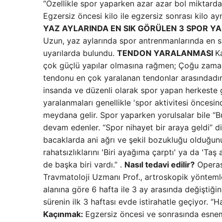
“Özellikle spor yaparken azar azar bol miktarda s
Egzersiz öncesi kilo ile egzersiz sonrası kilo ayn
YAZ AYLARINDA EN SIK GÖRÜLEN 3 SPOR Y
Uzun, yaz aylarında spor antrenmanlarında en s
uyarılarda bulundu.
TENDON YARALANMASI
K
çok güçlü yapılar olmasına rağmen; Çoğu zaman a
tendonu en çok yaralanan tendonlar arasındadır
insanda ve düzenli olarak spor yapan herkeste 
yaralanmaları genellikle 'spor aktivitesi önces
meydana gelir. Spor yaparken yorulsalar bile “B
devam edenler. “Spor nihayet bir araya geldi” diy
bacaklarda ani ağrı ve şekil bozukluğu olduğunu b
rahatsızlıklarını 'Biri ayağıma çarptı' ya da 'Ta
de başka biri vardı.” .
Nasıl tedavi edilir?
Opera
Travmatoloji Uzmanı Prof., artroskopik yöntemle
alanına göre 6 hafta ile 3 ay arasında değiştiği
sürenin ilk 3 haftası evde istirahatle geçiyor. 
Kaçınmak:
Egzersiz öncesi ve sonrasında esneme