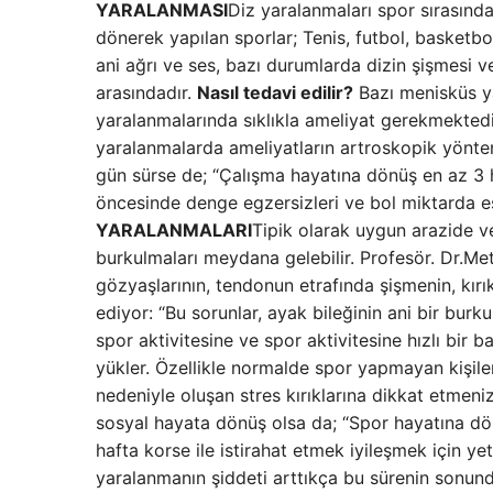
YARALANMASI
Diz yaralanmaları spor sırasında
dönerek yapılan sporlar; Tenis, futbol, ​​basket
ani ağrı ve ses, bazı durumlarda dizin şişmesi v
arasındadır.
Nasıl tedavi edilir?
Bazı menisküs ya
yaralanmalarında sıklıkla ameliyat gerekmektedi
yaralanmalarda ameliyatların artroskopik yöntem
gün sürse de; “Çalışma hayatına dönüş en az 3 ha
öncesinde denge egzersizleri ve bol miktarda 
YARALANMALARI
Tipik olarak uygun arazide v
burkulmaları meydana gelebilir. Profesör. Dr.Me
gözyaşlarının, tendonun etrafında şişmenin, kırık
ediyor: “Bu sorunlar, ayak bileğinin ani bir bu
spor aktivitesine ve spor aktivitesine hızlı bir b
yükler. Özellikle normalde spor yapmayan kişiler
nedeniyle oluşan stres kırıklarına dikkat etmeni
sosyal hayata dönüş olsa da; “Spor hayatına dö
hafta korse ile istirahat etmek iyileşmek için yet
yaralanmanın şiddeti arttıkça bu sürenin sonunda