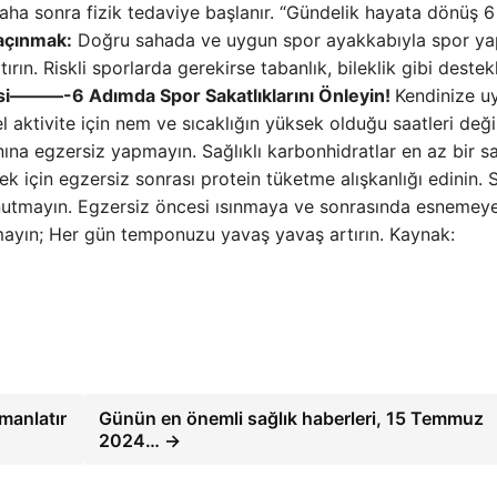
. Daha sonra fizik tedaviye başlanır. “Gündelik hayata dönüş 6
açınmak:
Doğru sahada ve uygun spor ayakkabıyla spor y
n. Riskli sporlarda gerekirse tabanlık, bileklik gibi destek
isi———-
6 Adımda Spor Sakatlıklarını Önleyin!
Kendinize u
 aktivite için nem ve sıcaklığın yüksek olduğu saatleri değil
ına egzersiz yapmayın. Sağlıklı karbonhidratlar en az bir s
ek için egzersiz sonrası protein tüketme alışkanlığı edinin. 
unutmayın. Egzersiz öncesi ısınmaya ve sonrasında esnemey
lamayın; Her gün temponuzu yavaş yavaş artırın. Kaynak:
manlatır
Günün en önemli sağlık haberleri, 15 Temmuz
2024… →