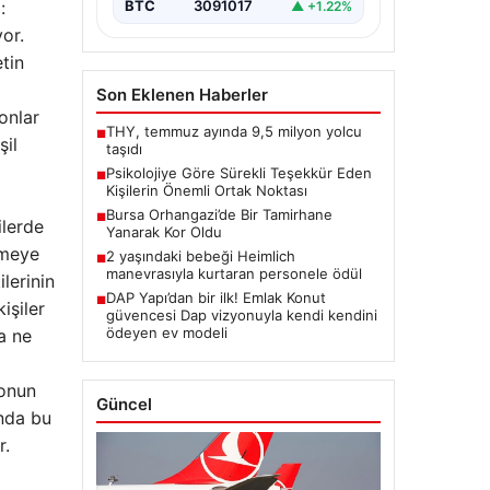
:
BTC
3091017
▲ +1.22%
yor.
tin
Son Eklenen Haberler
onlar
THY, temmuz ayında 9,5 milyon yolcu
■
şil
taşıdı
Psikolojiye Göre Sürekli Teşekkür Eden
■
Kişilerin Önemli Ortak Noktası
Bursa Orhangazi’de Bir Tamirhane
■
ilerde
Yanarak Kor Oldu
emeye
2 yaşındaki bebeği Heimlich
■
manevrasıyla kurtaran personele ödül
lerinin
DAP Yapı’dan bir ilk! Emlak Konut
■
işiler
güvencesi Dap vizyonuyla kendi kendini
ödeyen ev modeli
ya ne
yonun
Güncel
unda bu
r.