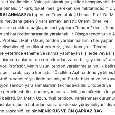
u tüketilmelidir. Yaklaşık olarak şu şekilde hesaplayabiliriz
ı olmalıdır. “Fark, tüketilmesi gereken sıvı miktarındadır” di
ARALANMASI!
Ortopedi ve Travmatoloji Uzmanı Prof. Dr. Me
ık meydana gelen 3 yaralanmayı anlattı; Önemli öneri ve
asları kemiklere bağlayan sert yapılara “tendon” denir. Tend
ni hareketler sırasında yaralanabilir. Biseps tendonu ve A
. Profesör. Metin Uzun, tendon yaralanmalarının her yaştan
gelişebileceğine dikkat çekerek, şöyle konuştu: “Tendon
inde yeterince esneme ve ısınma yapmayan kişilerde veya kiş
unlar son anlar ya da son tekrarlar, zaten bir şey olmaz” d
or. Profesör. Metin Uzun, tendon yaralanmalarının ilk belirti
elirterek, şöyle konuştu: “Özellikle Aşil tendonu yırtılmış k
ş attığını sandım' şeklinde tanımlıyor. Etrafa baktım ve ne ka
syon
Tendon yaralanmalarının tek tedavisidir. Ortopedi ve
 gerçekleştirilen operasyon sonrası iyileşme süresinin lez
ni belirtti. Dr. Metin Uzun, “Aşil tendonu yaralanması durum
“Hastalar üçüncü haftadan sonra desteksiz yürüyebiliyor” diyo
 alışkanlığı edinin.
MENİSKÜS VE ÖN ÇAPRAZ BAĞ