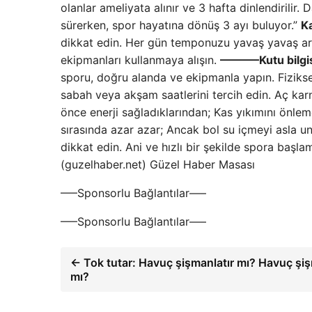
olanlar ameliyata alınır ve 3 hafta dinlendirilir
sürerken, spor hayatına dönüş 3 ayı buluyor.”
K
dikkat edin. Her gün temponuzu yavaş yavaş artırı
ekipmanları kullanmaya alışın.
———–Kutu bilg
sporu, doğru alanda ve ekipmanla yapın. Fiziksel
sabah veya akşam saatlerini tercih edin. Aç karn
önce enerji sağladıklarından; Kas yıkımını önlem
sırasında azar azar; Ancak bol su içmeyi asla 
dikkat edin. Ani ve hızlı bir şekilde spora baş
(guzelhaber.net) Güzel Haber Masası
—–Sponsorlu Bağlantılar—–
—–Sponsorlu Bağlantılar—–
← Tok tutar: Havuç şişmanlatır mı? Havuç şiş
mı?