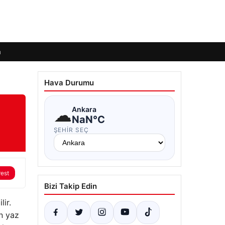
m
Hava Durumu
☁
Ankara
NaN°C
ŞEHIR SEÇ
rest
Bizi Takip Edin
ir.
n yaz