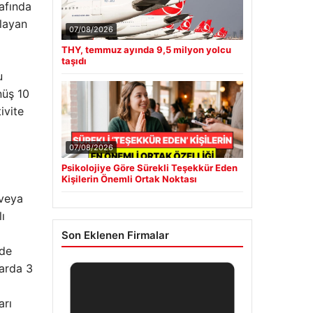
rafında
şlayan
07/08/2026
THY, temmuz ayında 9,5 milyon yolcu
taşıdı
u
nüş 10
ivite
07/08/2026
Psikolojiye Göre Sürekli Teşekkür Eden
Kişilerin Önemli Ortak Noktası
 veya
ı
Son Eklenen Firmalar
ede
arda 3
arı