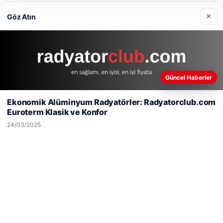
×
Göz Atın
Son Eklenen Firmalar
Güncel Haberler
Web sitemizi nasıl kullandığınızı daha iyi anlayabilmek,
deneyiminizi kişiselleştirmek ve geliştirmek amacıyla çerezler
Ekonomik Alüminyum Radyatörler: Radyatorclub.com
kullanıyoruz.
Çerez Politikamız
Euroterm Klasik ve Konfor
Reddet
Kabul Et
24/03/2025