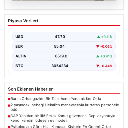
05.08.2026
2 yaşındaki bebeği Heimlich
Piyasa Verileri
manevrasıyla kurtaran personele ödül
{“title”: “2 Yaşındaki Bebeği Heimlich Manevrasıyla
Kurtaran Görevlilere Ödül Verildi”, “content”: “ İstanbul
USD
47.70
▲ +0.11%
Sabiha…
EUR
55.04
▼ -0.06%
ALTIN
6519.0
▲ +0.41%
BTC
3054234
▼ -0.44%
Son Eklenen Haberler
Bursa Orhangazi’de Bir Tamirhane Yanarak Kor Oldu
■
2 yaşındaki bebeği Heimlich manevrasıyla kurtaran personele
■
ödül
DAP Yapı’dan bir ilk! Emlak Konut güvencesi Dap vizyonuyla
■
kendi kendini ödeyen ev modeli
Psikologlara Göre Hızlı Konuşan Kişilerin En Önemli Ortak
■