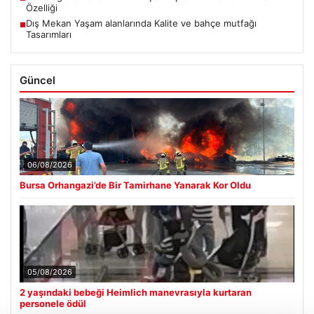
Özelliği
Dış Mekan Yaşam alanlarında Kalite ve bahçe mutfağı
■
Tasarımları
Güncel
06/08/2026
Bursa Orhangazi’de Bir Tamirhane Yanarak Kor Oldu
05/08/2026
2 yaşındaki bebeği Heimlich manevrasıyla kurtaran
personele ödül