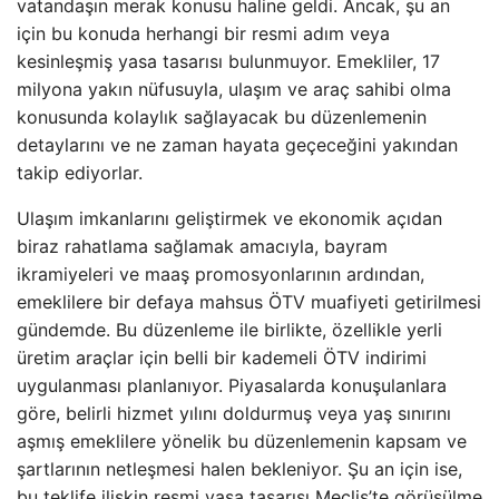
vatandaşın merak konusu haline geldi. Ancak, şu an
için bu konuda herhangi bir resmi adım veya
kesinleşmiş yasa tasarısı bulunmuyor. Emekliler, 17
milyona yakın nüfusuyla, ulaşım ve araç sahibi olma
konusunda kolaylık sağlayacak bu düzenlemenin
detaylarını ve ne zaman hayata geçeceğini yakından
takip ediyorlar.
Ulaşım imkanlarını geliştirmek ve ekonomik açıdan
biraz rahatlama sağlamak amacıyla, bayram
ikramiyeleri ve maaş promosyonlarının ardından,
emeklilere bir defaya mahsus ÖTV muafiyeti getirilmesi
gündemde. Bu düzenleme ile birlikte, özellikle yerli
üretim araçlar için belli bir kademeli ÖTV indirimi
uygulanması planlanıyor. Piyasalarda konuşulanlara
göre, belirli hizmet yılını doldurmuş veya yaş sınırını
aşmış emeklilere yönelik bu düzenlemenin kapsam ve
şartlarının netleşmesi halen bekleniyor. Şu an için ise,
bu teklife ilişkin resmi yasa tasarısı Meclis’te görüşülme