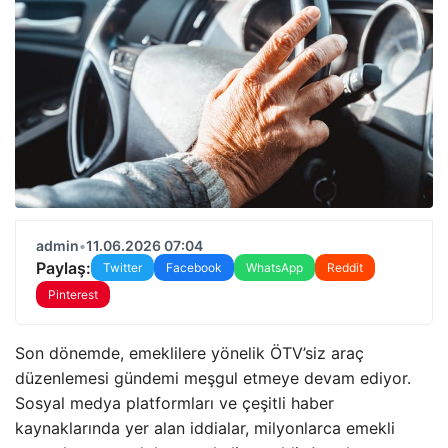
admin
•
11.06.2026 07:04
Paylaş:
Twitter
Facebook
WhatsApp
Reddit
Pinterest
Son dönemde, emeklilere yönelik ÖTV’siz araç
düzenlemesi gündemi meşgul etmeye devam ediyor.
Sosyal medya platformları ve çeşitli haber
kaynaklarında yer alan iddialar, milyonlarca emekli