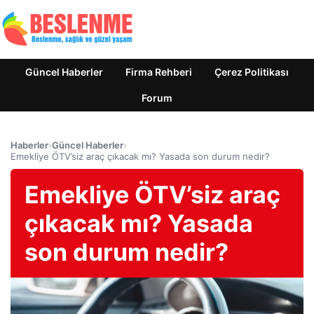
Güncel Haberler
Firma Rehberi
Çerez Politikası
Forum
Haberler
›
Güncel Haberler
›
Emekliye ÖTV’siz araç çıkacak mı? Yasada son durum nedir?
Emekliye ÖTV’siz araç
çıkacak mı? Yasada
son durum nedir?