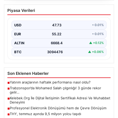
Trabzonspor’da Mohamed Salah
Piyasa Verileri
çılgınlığı! 3 günde rekor gelir…
USD
47.73
• 0.01%
EUR
55.22
• 0.01%
ALTIN
6668.4
▲ +0.12%
BTC
3094476
▲ +0.06%
Son Eklenen Haberler
Yatırım araçlarının haftalık performansı nasıl oldu?
■
Trabzonspor’da Mohamed Salah çılgınlığı! 3 günde rekor
■
gelir…
Kelebek.Org İle Dijital İletişimin Sertifikalı Adresi Ve Muhabbet
■
Deneyimi
Profesyonel Elektronik Dönüşümü hem de Çevre Dönüşüm
■
THY, temmuz ayında 9,5 milyon yolcu taşıdı
■