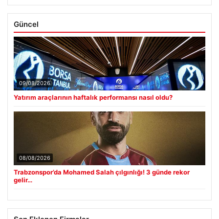
Güncel
09/08/2026
Yatırım araçlarının haftalık performansı nasıl oldu?
08/08/2026
Trabzonspor’da Mohamed Salah çılgınlığı! 3 günde rekor
gelir…