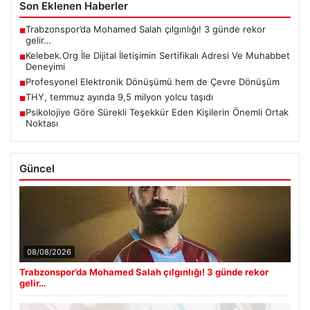
Son Eklenen Haberler
Trabzonspor’da Mohamed Salah çılgınlığı! 3 günde rekor
■
gelir…
Kelebek.Org İle Dijital İletişimin Sertifikalı Adresi Ve Muhabbet
■
Deneyimi
Profesyonel Elektronik Dönüşümü hem de Çevre Dönüşüm
■
THY, temmuz ayında 9,5 milyon yolcu taşıdı
■
Psikolojiye Göre Sürekli Teşekkür Eden Kişilerin Önemli Ortak
■
Noktası
Güncel
08/08/2026
Trabzonspor’da Mohamed Salah çılgınlığı! 3 günde rekor
gelir…