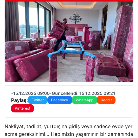
•
15.12.2025 09:00
•
Güncellendi: 15.12.2025 09:21
Paylaş:
Twitter
Facebook
WhatsApp
Reddit
Pinterest
Nakliyat, tadilat, yurtdışına gidiş veya sadece evde yer
açma gereksinimi… Hepimizin yaşamının bir zamanında