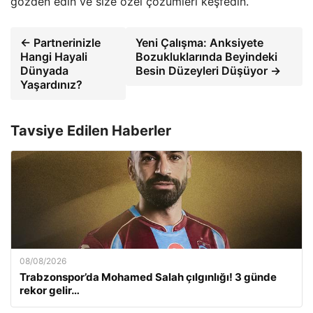
gözden edin ve size özel çözümleri keşfedin.
← Partnerinizle
Yeni Çalışma: Anksiyete
Hangi Hayali
Bozukluklarında Beyindeki
Dünyada
Besin Düzeyleri Düşüyor →
Yaşardınız?
Tavsiye Edilen Haberler
08/08/2026
Trabzonspor’da Mohamed Salah çılgınlığı! 3 günde
rekor gelir…