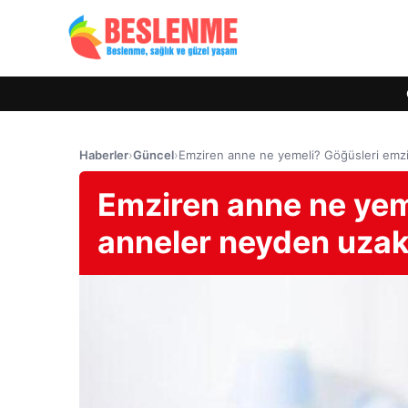
Haberler
›
Güncel
›
Emziren anne ne yemeli? Göğüsleri emzi
Emziren anne ne yem
anneler neyden uzak