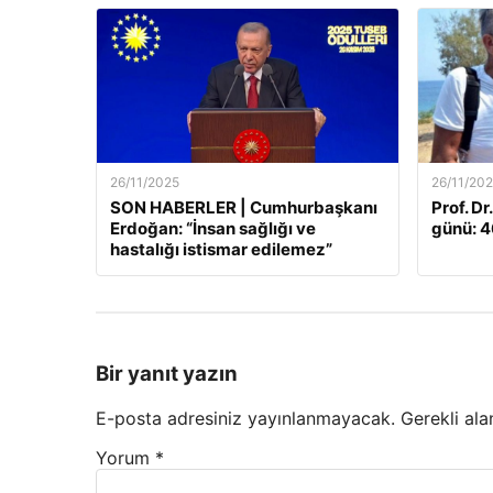
26/11/2025
26/11/20
SON HABERLER | Cumhurbaşkanı
Prof. Dr
Erdoğan: “İnsan sağlığı ve
günü: 46
hastalığı istismar edilemez”
Bir yanıt yazın
E-posta adresiniz yayınlanmayacak.
Gerekli ala
Yorum
*