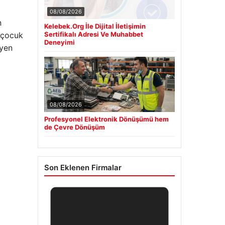
08/08/2026
n
Kelebek.Org İle Dijital İletişimin
, çocuk
Sertifikalı Adresi Ve Muhabbet
Deneyimi
eyen
08/08/2026
Profesyonel Elektronik Dönüşümü hem
de Çevre Dönüşüm
Son Eklenen Firmalar