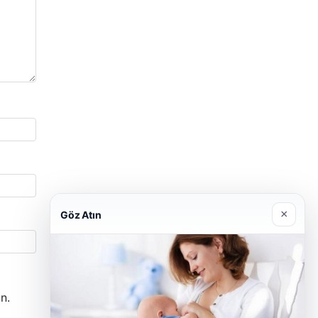
×
Göz Atın
n.