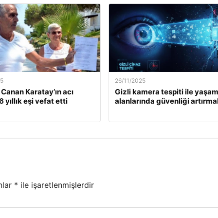
25
26/11/2025
. Canan Karatay’ın acı
Gizli kamera tespiti ile yaşa
 yıllık eşi vefat etti
alanlarında güvenliği artırma
nlar
*
ile işaretlenmişlerdir