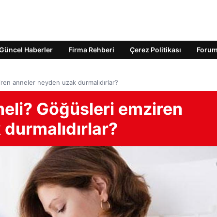
Güncel Haberler
Firma Rehberi
Çerez Politikası
Foru
ren anneler neyden uzak durmalıdırlar?
eli? Göğüsleri emziren
 durmalıdırlar?