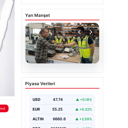
Yan Manşet
07.08.2026
THY, temmuz ayında 9,5
Piyasa Verileri
milyon yolcu taşıdı
USD
47.74
▲ +0.18%
rest
EUR
55.25
▲ +0.32%
ALTIN
6660.6
▲ +2.59%