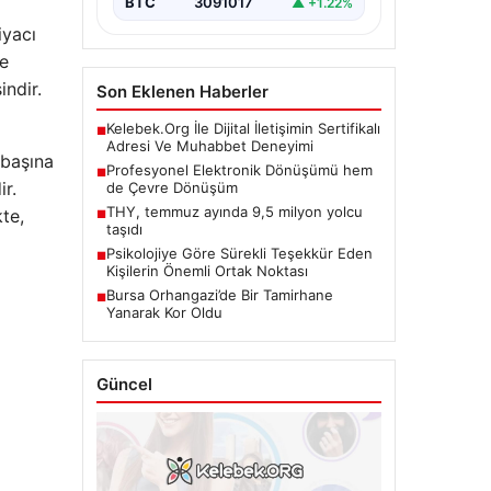
BTC
3091017
▲ +1.22%
iyacı
ve
indir.
Son Eklenen Haberler
Kelebek.Org İle Dijital İletişimin Sertifikalı
■
Adresi Ve Muhabbet Deneyimi
 başına
Profesyonel Elektronik Dönüşümü hem
■
ir.
de Çevre Dönüşüm
te,
THY, temmuz ayında 9,5 milyon yolcu
■
taşıdı
Psikolojiye Göre Sürekli Teşekkür Eden
■
Kişilerin Önemli Ortak Noktası
Bursa Orhangazi’de Bir Tamirhane
■
Yanarak Kor Oldu
Güncel