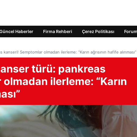
Güncel Haberler
Firma Rehberi
Çerez Politikası
Foru
s kanseri! Semptomlar olmadan ilerleme: “Karın ağrısının hafife alınması”
kanser türü: pankreas
 olmadan ilerleme: “Karın
ması”