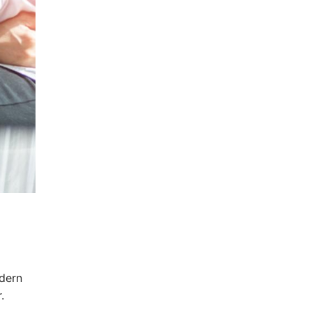
odern
.