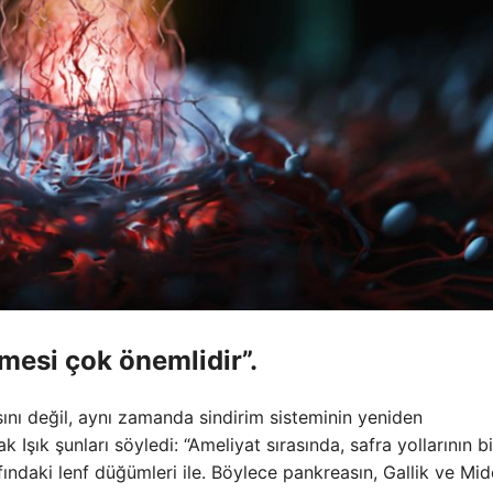
esi çok önemlidir”.
nı değil, aynı zamanda sindirim sisteminin yeniden
k Işık şunları söyledi: “Ameliyat sırasında, safra yollarının bi
ındaki lenf düğümleri ile. Böylece pankreasın, Gallik ve Mid