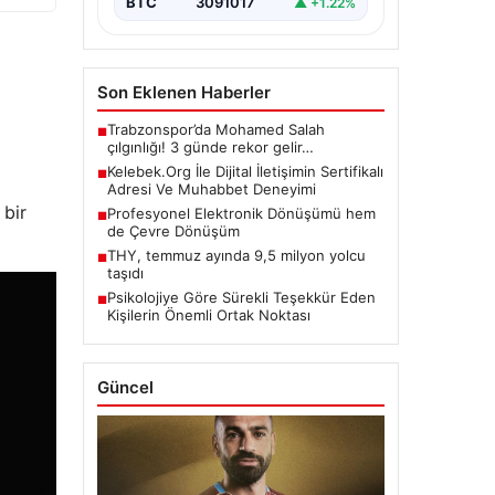
BTC
3091017
▲ +1.22%
Son Eklenen Haberler
Trabzonspor’da Mohamed Salah
■
çılgınlığı! 3 günde rekor gelir…
Kelebek.Org İle Dijital İletişimin Sertifikalı
■
Adresi Ve Muhabbet Deneyimi
 bir
Profesyonel Elektronik Dönüşümü hem
■
de Çevre Dönüşüm
THY, temmuz ayında 9,5 milyon yolcu
■
taşıdı
Psikolojiye Göre Sürekli Teşekkür Eden
■
Kişilerin Önemli Ortak Noktası
Güncel