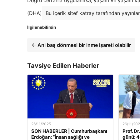
Doğru cerrahla uygulanırsa, yaşam ve yaşam kal
(DHA)
Bu içerik sitef katray tarafından yayınla
İlgilenebilirsin
← Ani baş dönmesi bir inme işareti olabilir
Tavsiye Edilen Haberler
26/11/2025
26/11/20
SON HABERLER | Cumhurbaşkanı
Prof. Dr
Erdoğan: “İnsan sağlığı ve
günü: 46