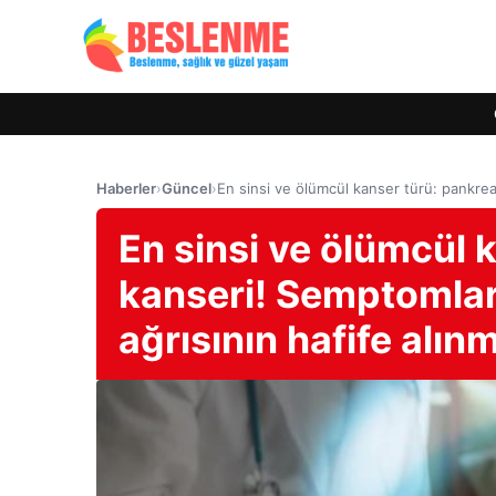
Haberler
›
Güncel
›
En sinsi ve ölümcül kanser türü: pankrea
En sinsi ve ölümcül 
kanseri! Semptomlar
ağrısının hafife alın