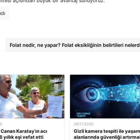
itesi açısından büyük bir avantaj sunuyoruz.
ndı
Folat nedir, ne yapar? Folat eksikliğinin belirtileri neler
25
26/11/2025
. Canan Karatay’ın acı
Gizli kamera tespiti ile yaşa
 yıllık eşi vefat etti
alanlarında güvenliği artırma