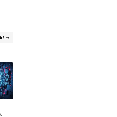
dir? →
m
k