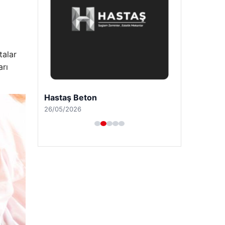
talar
arı
Hastaş Beton
26/05/2026