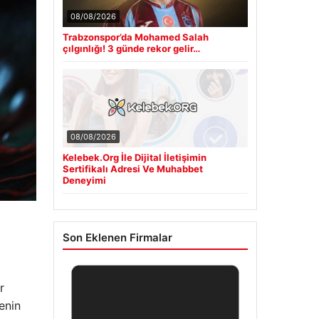
08/08/2026
Trabzonspor’da Mohamed Salah
çılgınlığı! 3 günde rekor gelir…
08/08/2026
Kelebek.Org İle Dijital İletişimin
Sertifikalı Adresi Ve Muhabbet
Deneyimi
Son Eklenen Firmalar
r
enin