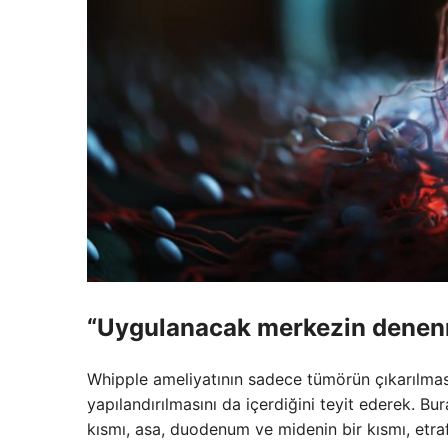
“Uygulanacak merkezin denenm
Whipple ameliyatının sadece tümörün çıkarılması
yapılandırılmasını da içerdiğini teyit ederek. Bura
kısmı, asa, duodenum ve midenin bir kısmı, etraf