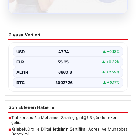
Profesyonel Elektronik Dönüşümü hem
Piyasa Verileri
de Çevre Dönüşüm
İş dünyasında değişen teknoloji sayesinde şirketler
altyapı envanterlerini belirli aralıklarla yenilemektedir.
USD
47.74
▲ +0.18%
Söz konusu güncelleme…
EUR
55.25
▲ +0.32%
ALTIN
6660.6
▲ +2.59%
BTC
3092726
▲ +0.17%
Son Eklenen Haberler
Trabzonspor’da Mohamed Salah çılgınlığı! 3 günde rekor
■
gelir…
Kelebek.Org İle Dijital İletişimin Sertifikalı Adresi Ve Muhabbet
■
Deneyimi
Profesyonel Elektronik Dönüşümü hem de Çevre Dönüşüm
■
THY, temmuz ayında 9,5 milyon yolcu taşıdı
■
Psikolojiye Göre Sürekli Teşekkür Eden Kişilerin Önemli Ortak
■
Noktası