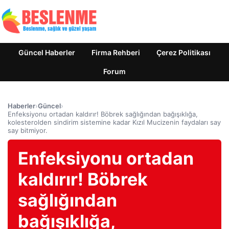
Güncel Haberler
Firma Rehberi
Çerez Politikası
Forum
Haberler
›
Güncel
›
Enfeksiyonu ortadan kaldırır! Böbrek sağlığından bağışıklığa,
kolesterolden sindirim sistemine kadar Kızıl Mucizenin faydaları say
say bitmiyor.
Enfeksiyonu ortadan
kaldırır! Böbrek
sağlığından
bağışıklığa,