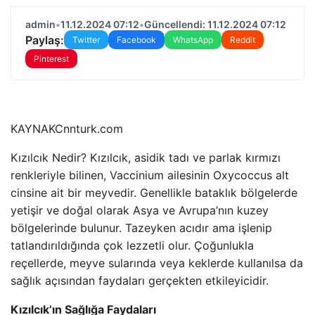
admin
•
11.12.2024 07:12
•
Güncellendi: 11.12.2024 07:12
Paylaş:
Twitter
Facebook
WhatsApp
Reddit
Pinterest
KAYNAK
Cnnturk.com
Kızılcık Nedir? Kızılcık, asidik tadı ve parlak kırmızı
renkleriyle bilinen, Vaccinium ailesinin Oxycoccus alt
cinsine ait bir meyvedir. Genellikle bataklık bölgelerde
yetişir ve doğal olarak Asya ve Avrupa’nın kuzey
bölgelerinde bulunur. Tazeyken acıdır ama işlenip
tatlandırıldığında çok lezzetli olur. Çoğunlukla
reçellerde, meyve sularında veya keklerde kullanılsa da
sağlık açısından faydaları gerçekten etkileyicidir.
Kızılcık’ın Sağlığa Faydaları