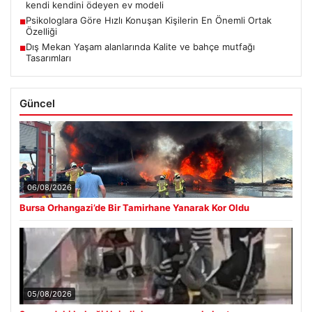
kendi kendini ödeyen ev modeli
Psikologlara Göre Hızlı Konuşan Kişilerin En Önemli Ortak
■
Özelliği
Dış Mekan Yaşam alanlarında Kalite ve bahçe mutfağı
■
Tasarımları
Güncel
06/08/2026
Bursa Orhangazi’de Bir Tamirhane Yanarak Kor Oldu
05/08/2026