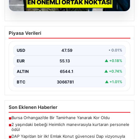
04.08.2026
Psikologlara Göre Hızlı Konuşan
Piyasa Verileri
Kişilerin En Önemli Ortak Özelliği
Günlük iletişimde cümleleri peş peşe sıralayarak yüksek
tempoda konuşan kişilerin genellikle heyecanlı ya da…
USD
47.59
• 0.01%
EUR
55.13
▲ +0.18%
ALTIN
6544.1
▲ +0.74%
BTC
3066781
▲ +1.01%
Son Eklenen Haberler
Bursa Orhangazi’de Bir Tamirhane Yanarak Kor Oldu
■
2 yaşındaki bebeği Heimlich manevrasıyla kurtaran personele
■
ödül
DAP Yapı’dan bir ilk! Emlak Konut güvencesi Dap vizyonuyla
■