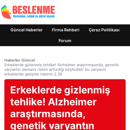
Güncel Haberler
Firma Rehberi
Çerez Politikası
Forum
Haberler
›
Güncel
›
Erkeklerde gizlenmiş tehlike! Alzheimer araştırmasında, genetik
varyantın demans riskini arttırdığı keşfedildi: bu varyantlı
erkeklerde gelişme riskinin 2.39
Erkeklerde gizlenmiş
tehlike! Alzheimer
araştırmasında,
genetik varyantın