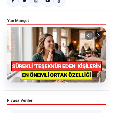
Yan Manşet
07.08.2026
Psikolojiye Göre Sürekli Teşekkür Eden
Piyasa Verileri
Kişilerin Önemli Ortak Noktası
Günlük yaşamda sürekli &apos;teşekkür ederim&apos;