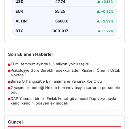
ifadesini kullanmak, ilk bakışta yalnızca temel bir
USD
47.74
▲ +0.18%
nezaket kuralı…
EUR
55.25
▲ +0.32%
ALTIN
6660.6
▲ +2.59%
BTC
3091017
▲ +1.22%
Son Eklenen Haberler
THY, temmuz ayında 9,5 milyon yolcu taşıdı
■
Psikolojiye Göre Sürekli Teşekkür Eden Kişilerin Önemli Ortak
■
Noktası
Bursa Orhangazi’de Bir Tamirhane Yanarak Kor Oldu
■
2 yaşındaki bebeği Heimlich manevrasıyla kurtaran personele
■
ödül
DAP Yapı’dan bir ilk! Emlak Konut güvencesi Dap vizyonuyla
■
kendi kendini ödeyen ev modeli
Güncel