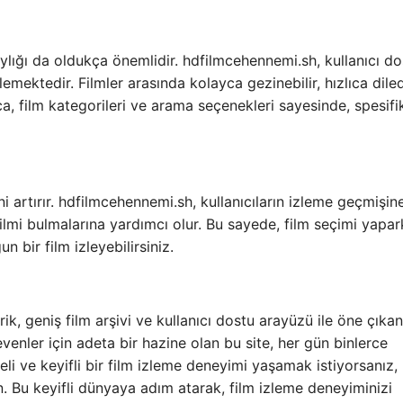
laylığı da oldukça önemlidir. hdfilmcehennemi.sh, kullanıcı d
mektedir. Filmler arasında kolayca gezinebilir, hızlıca diled
ıca, film kategorileri ve arama seçenekleri sayesinde, spesifi
i artırır. hdfilmcehennemi.sh, kullanıcıların izleme geçmişin
filmi bulmalarına yardımcı olur. Bu sayede, film seçimi yapa
bir film izleyebilirsiniz.
k, geniş film arşivi ve kullanıcı dostu arayüzü ile öne çıkan
venler için adeta bir hazine olan bu site, her gün binlerce
eli ve keyifli bir film izleme deneyimi yaşamak istiyorsanız,
. Bu keyifli dünyaya adım atarak, film izleme deneyiminizi