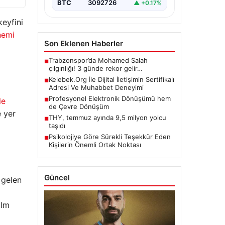
BTC
3092726
▲ +0.17%
eyfini
nemi
Son Eklenen Haberler
Trabzonspor’da Mohamed Salah
■
çılgınlığı! 3 günde rekor gelir…
Kelebek.Org İle Dijital İletişimin Sertifikalı
■
Adresi Ve Muhabbet Deneyimi
Profesyonel Elektronik Dönüşümü hem
le
■
de Çevre Dönüşüm
e yer
THY, temmuz ayında 9,5 milyon yolcu
■
taşıdı
Psikolojiye Göre Sürekli Teşekkür Eden
■
Kişilerin Önemli Ortak Noktası
Güncel
 gelen
ilm