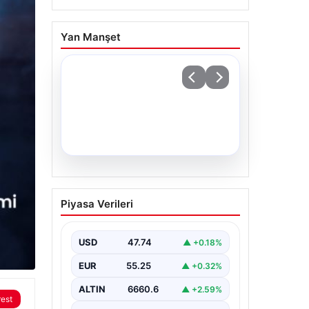
Yan Manşet
07.08.2026
THY, temmuz ayında 9,5
Piyasa Verileri
milyon yolcu taşıdı
USD
47.74
▲ +0.18%
EUR
55.25
▲ +0.32%
ALTIN
6660.6
▲ +2.59%
rest