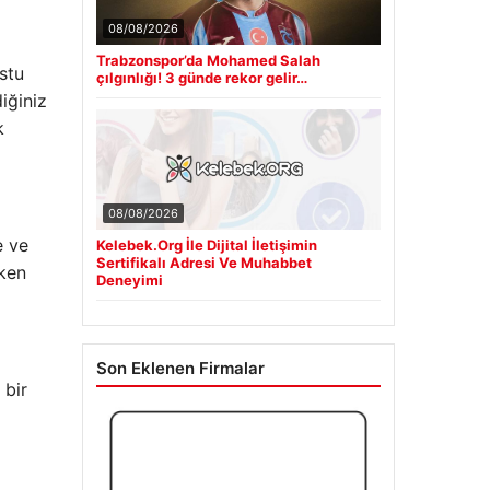
08/08/2026
Trabzonspor’da Mohamed Salah
ostu
çılgınlığı! 3 günde rekor gelir…
iğiniz
k
08/08/2026
e ve
Kelebek.Org İle Dijital İletişimin
Sertifikalı Adresi Ve Muhabbet
rken
Deneyimi
Son Eklenen Firmalar
 bir