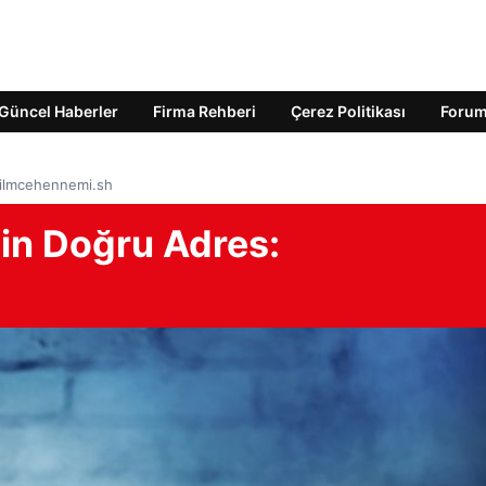
Güncel Haberler
Firma Rehberi
Çerez Politikası
Foru
filmcehennemi.sh
çin Doğru Adres: