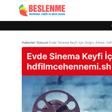
Haberler
›
Güncel
›
Evde Sinema Keyfi İçin Doğru Adres: hd
Evde Sinema Keyfi İ
hdfilmcehennemi.sh