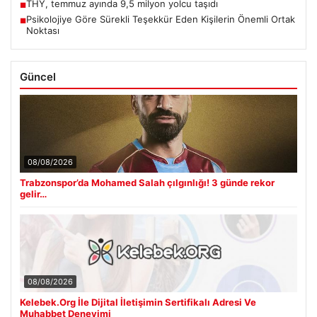
THY, temmuz ayında 9,5 milyon yolcu taşıdı
■
Psikolojiye Göre Sürekli Teşekkür Eden Kişilerin Önemli Ortak
■
Noktası
Güncel
08/08/2026
Trabzonspor’da Mohamed Salah çılgınlığı! 3 günde rekor
gelir…
08/08/2026
Kelebek.Org İle Dijital İletişimin Sertifikalı Adresi Ve
Muhabbet Deneyimi