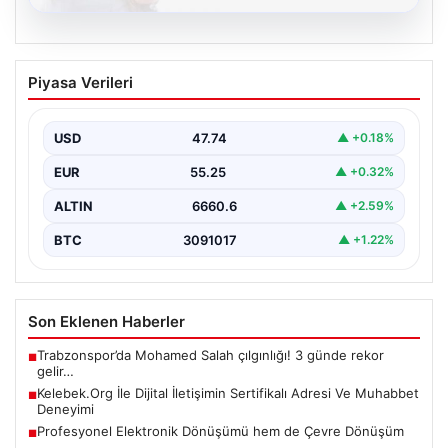
08.08.2026
Kelebek.Org İle Dijital İletişimin
Piyasa Verileri
Sertifikalı Adresi Ve Muhabbet
Deneyimi
USD
47.74
▲ +0.18%
Sanal ortamında insanların kaliteli bir şekilde bağlantı
oluşturması büyük bir değer barındırmaktadır. Güncel
EUR
55.25
▲ +0.32%
olarak…
ALTIN
6660.6
▲ +2.59%
BTC
3091017
▲ +1.22%
Son Eklenen Haberler
Trabzonspor’da Mohamed Salah çılgınlığı! 3 günde rekor
■
gelir…
Kelebek.Org İle Dijital İletişimin Sertifikalı Adresi Ve Muhabbet
■
Deneyimi
Profesyonel Elektronik Dönüşümü hem de Çevre Dönüşüm
■