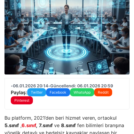
•
06.01.2026 20:14
•
Güncellendi: 06.01.2026 20:59
Paylaş:
Twitter
Facebook
WhatsApp
Reddit
Pinterest
Bu platform, 2021’den beri hizmet veren, ortaokul
5.sınıf
,
6.sınıf
,
7.sınıf
ve
8.sınıf
fen bilimleri branşına
yönelik detaylı ve bedelsiz kaynaklar paylaşan bir